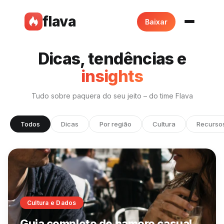
flava
Baixar
Dicas, tendências e
insights
Tudo sobre paquera do seu jeito – do time Flava
Todos
Dicas
Por região
Cultura
Recurso
Cultura e Dados
Guia completo de namoro casual