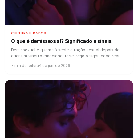
CULTURA E DADOS
O que é demissexual?
Significado e sinais
Demissexual é quem só sente atração sexual depois de
criar um vínculo emocional forte. Veja o significado real, os
sinais e como isso aparece no namoro.
7
min de leitura
1 de jun. de 2026