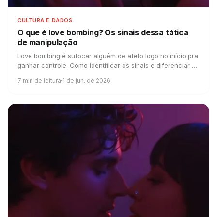
CULTURA E DADOS
O que é love bombing?
Os sinais dessa tática
de manipulação
Love bombing é sufocar alguém de afeto logo no início pra
ganhar controle. Como identificar os sinais e diferenciar de
interesse genuíno.
7
min de leitura
1 de jun. de 2026