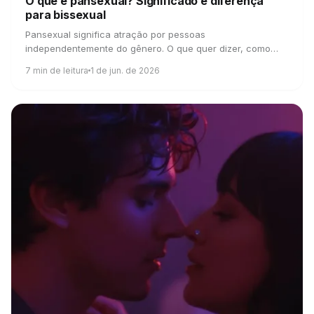
O que é pansexual?
Significado e diferença
para bissexual
Pansexual significa atração por pessoas
independentemente do gênero. O que quer dizer, como
difere de bissexual e os mitos que vale deixar pra trás.
7
min de leitura
1 de jun. de 2026