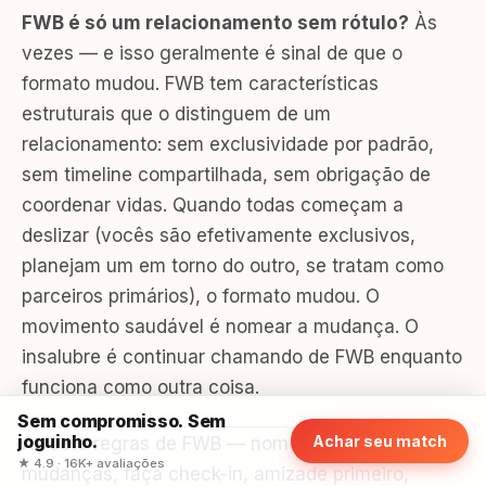
FWB é só um relacionamento sem rótulo?
Às
vezes — e isso geralmente é sinal de que o
formato mudou. FWB tem características
estruturais que o distinguem de um
relacionamento: sem exclusividade por padrão,
sem timeline compartilhada, sem obrigação de
coordenar vidas. Quando todas começam a
deslizar (vocês são efetivamente exclusivos,
planejam um em torno do outro, se tratam como
parceiros primários), o formato mudou. O
movimento saudável é nomear a mudança. O
insalubre é continuar chamando de FWB enquanto
funciona como outra coisa.
Sem compromisso. Sem
joguinho.
Achar seu match
As sete regras de FWB — nomeie, fale sobre
★ 4.9 · 16K+ avaliações
mudanças, faça check-in, amizade primeiro,