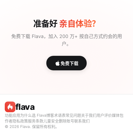
准备好
亲自体验？
免费下载 Flava，加入 200 万+ 按自己方式约会的用
户。
免费下载
flava
功能
应用
为什么选 Flava
博客
术语表
常见问题
关于我们
用户评价
媒体包
作者
隐私政策
服务条款
儿童安全
删除账号
联系我们
© 2026 Flava. 保留所有权利。