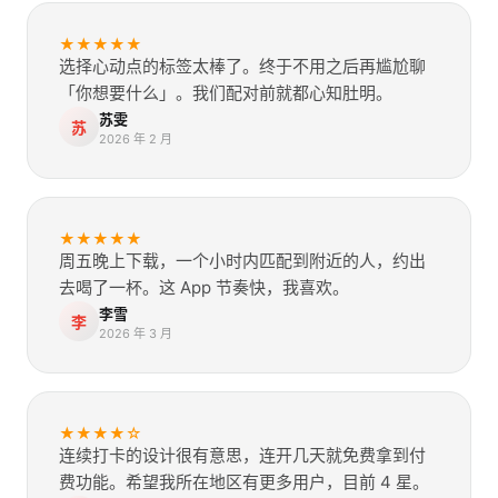
★
★
★
★
★
选择心动点的标签太棒了。终于不用之后再尴尬聊
「你想要什么」。我们配对前就都心知肚明。
苏雯
苏
2026 年 2 月
★
★
★
★
★
周五晚上下载，一个小时内匹配到附近的人，约出
去喝了一杯。这 App 节奏快，我喜欢。
李雪
李
2026 年 3 月
★
★
★
★
☆
连续打卡的设计很有意思，连开几天就免费拿到付
费功能。希望我所在地区有更多用户，目前 4 星。