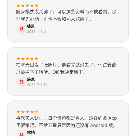
★
★
★
★
★
隐身模式太关键了。可以浏览资料而不被看到，除
非我先心动。再也不会和熟人尴尬了。
钱凯
钱
2026 年 1 月
★
★
★
★
★
在聊天里发了张照片，他看完就消失了。他试着截
屏被拦下了哈哈。OK 我决定留下。
施思
施
2026 年 2 月
★
★
★
★
☆
喜欢实人认证，每个资料都是真人，这在约会 App
里很难得。不给五星只是因为还没有 Android 版。
林婧
林