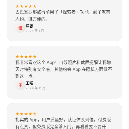
★
★
★
★
★
去巴塞罗那旅行前用了「探索者」功能，到了就有
人约。挺方便的。
谭睿
谭
2026 年 1 月
★
★
★
★
★
我非常喜欢这个 App！自毁照片和截屏提醒让我聊
天时特别有安全感。其他约会 App 在隐私方面做不
到这一点。
王曦
王
2024 年 11 月
★
★
★
★
☆
扎实的 App，用户质量好，认证体系到位。付费版
有点贵，但免费版完全够入门。再看看要不要升