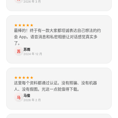
2026 年 3 月
★
★
★
★
★
最棒的！终于有一款大家都坦诚表达自己想法的约
会 App。语音消息和私密相册让对话感觉真实多
了。
苏雨
苏
2024 年 12 月
★
★
★
★
★
这里每个资料都通过认证。没有照骗、没有机器
人、没有假图。光这一点就值得下载。
马俊
马
2026 年 2 月