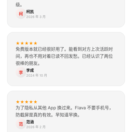
级。
柯凯
柯
2026 年 3 月
★
★
★
★
★
免费版本就已经很好用了。能看到对方上次活跃时
间，再也不用对着已读不回发愁。已经认识了两位
很棒的朋友。
李成
李
2024 年 10 月
★
★
★
★
★
为了隐私从其他 App 换过来。Flava 不要手机号，
防截屏是真的有效。早知道早换。
范涵
范
2026 年 2 月