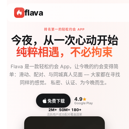
flava
排名第一的轻松约会 APP
今夜，从一次心动开始
纯粹相遇，不必拘束
Flava 是一款轻松约会 App，让今晚的约会变得简
单：滑动、配对、与同城真人见面 –– 大家都在寻找
同样的感觉。
私密、认证、为今晚而生。
4.9
免费下载
Google Play
2M+
50M+
180+
活跃用户
成功配对
覆盖国家