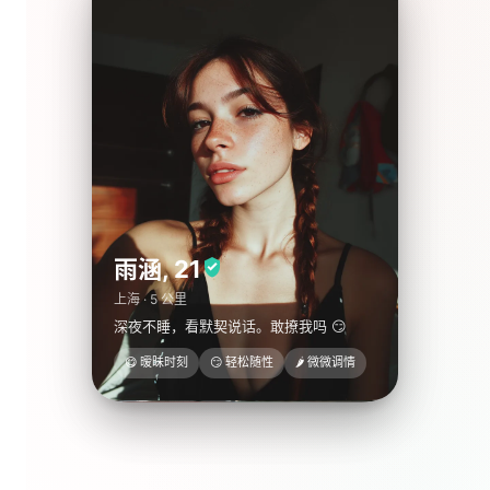
浩然
,
25
诗雨
,
23
雨涵
,
21
上海 · 3 公里
北京 · 8 公里
上海 · 5 公里
创业人，知道外滩附近最好喝的精酿在
只要好心情。来三里屯喝一杯，看夜晚把
深夜不睡，看默契说话。敢撩我吗 😏
哪。
我们带去哪。
😋 暧昧时刻
😏 轻松随性
🌶 微微调情
🎶 音乐
🚶 散散步
🏋️ 健身
💃 跳舞
📷 拍照
🍷 红酒
🌙 夜生活