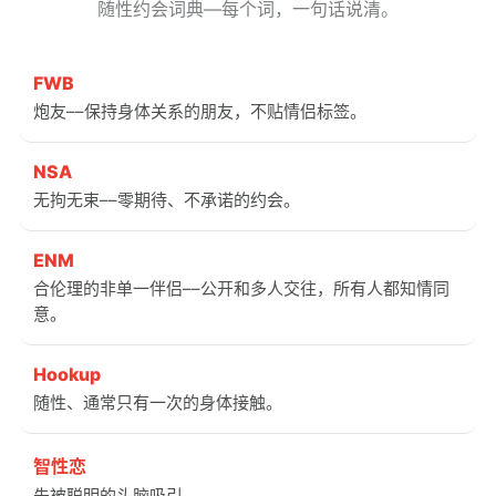
随性约会词典––每个词，一句话说清。
FWB
炮友––保持身体关系的朋友，不贴情侣标签。
NSA
无拘无束––零期待、不承诺的约会。
ENM
合伦理的非单一伴侣––公开和多人交往，所有人都知情同
意。
Hookup
随性、通常只有一次的身体接触。
智性恋
先被聪明的头脑吸引。