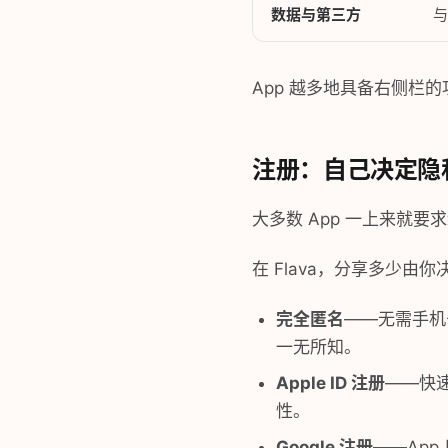
数据与第三方
与
App 越多地具备右侧栏
注册：自己决定隐
大多数 App 一上来就
在 Flava，分享多少由你
完全匿名
——无需手机
一无所知。
Apple ID 注册
——快
性。
Google 注册
——Ap