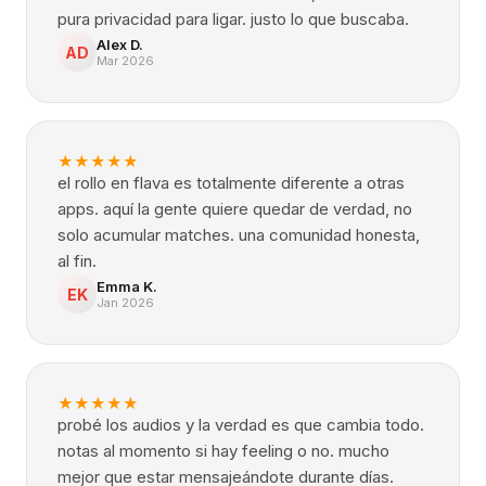
pura privacidad para ligar. justo lo que buscaba.
Alex D.
AD
Mar 2026
★
★
★
★
★
el rollo en flava es totalmente diferente a otras
apps. aquí la gente quiere quedar de verdad, no
solo acumular matches. una comunidad honesta,
al fin.
Emma K.
EK
Jan 2026
★
★
★
★
★
probé los audios y la verdad es que cambia todo.
notas al momento si hay feeling o no. mucho
mejor que estar mensajeándote durante días.