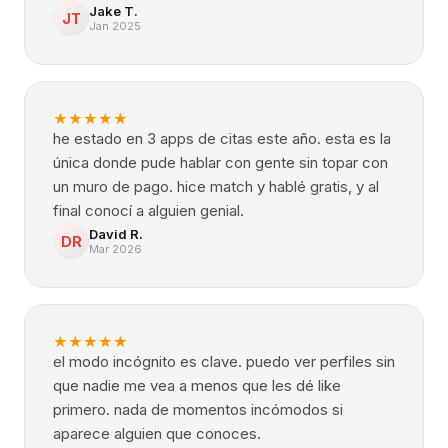
Jake T.
JT
Jan 2025
★
★
★
★
★
he estado en 3 apps de citas este año. esta es la
única donde pude hablar con gente sin topar con
un muro de pago. hice match y hablé gratis, y al
final conocí a alguien genial.
David R.
DR
Mar 2026
★
★
★
★
★
el modo incógnito es clave. puedo ver perfiles sin
que nadie me vea a menos que les dé like
primero. nada de momentos incómodos si
aparece alguien que conoces.