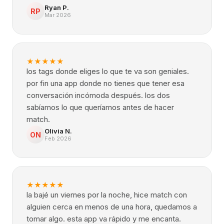
Ryan P.
RP
Mar 2026
★
★
★
★
★
los tags donde eliges lo que te va son geniales.
por fin una app donde no tienes que tener esa
conversación incómoda después. los dos
sabíamos lo que queríamos antes de hacer
match.
Olivia N.
ON
Feb 2026
★
★
★
★
★
la bajé un viernes por la noche, hice match con
alguien cerca en menos de una hora, quedamos a
tomar algo. esta app va rápido y me encanta.