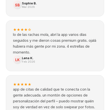
Sophie B.
SB
Mar 2026
★
★
★
★
☆
lo de las rachas mola, abrí la app varios días
seguidos y me dieron cosas premium gratis. ojalá
hubiera más gente por mi zona. 4 estrellas de
momento.
Lena K.
LK
Feb 2026
★
★
★
★
★
app de citas de calidad que te conecta con la
gente adecuada. un montón de opciones de
personalización del perfil – puedo mostrar quién
soy de verdad en vez de solo swipear por fotos.