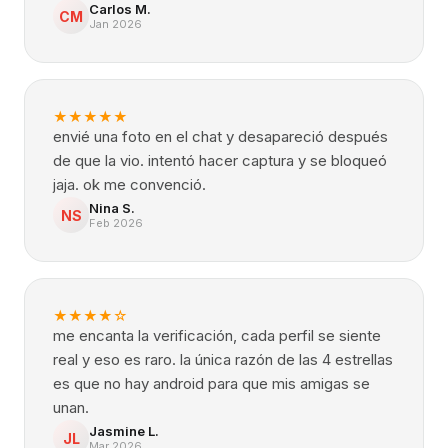
Carlos M.
CM
Jan 2026
★
★
★
★
★
envié una foto en el chat y desapareció después
de que la vio. intentó hacer captura y se bloqueó
jaja. ok me convenció.
Nina S.
NS
Feb 2026
★
★
★
★
☆
me encanta la verificación, cada perfil se siente
real y eso es raro. la única razón de las 4 estrellas
es que no hay android para que mis amigas se
unan.
Jasmine L.
JL
Mar 2026