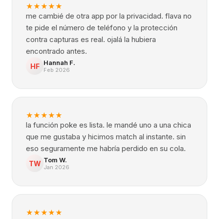
★
★
★
★
★
me cambié de otra app por la privacidad. flava no
te pide el número de teléfono y la protección
contra capturas es real. ojalá la hubiera
encontrado antes.
Hannah F.
HF
Feb 2026
★
★
★
★
★
la función poke es lista. le mandé uno a una chica
que me gustaba y hicimos match al instante. sin
eso seguramente me habría perdido en su cola.
Tom W.
TW
Jan 2026
★
★
★
★
★