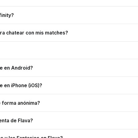
finity?
ra chatear con mis matches?
le en Android?
e en iPhone (iOS)?
e forma anónima?
enta de Flava?