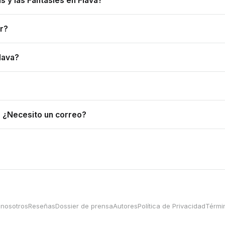
s y las Fantasies en Flava?
ar?
lava?
? ¿Necesito un correo?
 nosotros
Reseñas
Dossier de prensa
Autores
Política de Privacidad
Térmi