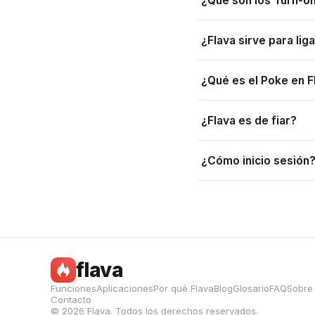
¿Qué son los Turn-on
¿Flava sirve para lig
¿Qué es el Poke en F
¿Flava es de fiar?
¿Cómo inicio sesión
flava
Funciones
Aplicaciones
Por qué Flava
Blog
Glosario
FAQ
Sobre
Contacto
© 2026 Flava. Todos los derechos reservados.