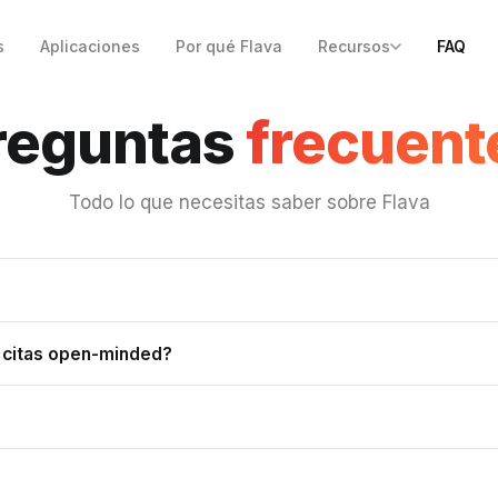
s
Aplicaciones
Por qué Flava
Recursos
FAQ
reguntas
frecuent
Todo lo que necesitas saber sobre Flava
e citas open-minded?