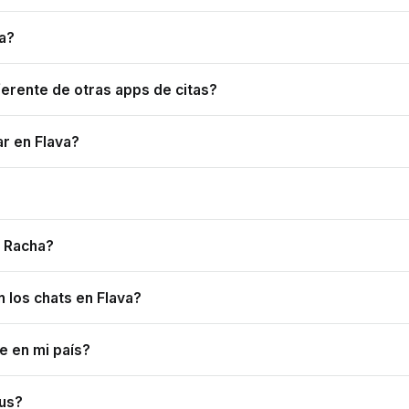
a?
ferente de otras apps de citas?
r en Flava?
e Racha?
 los chats en Flava?
e en mi país?
lus?