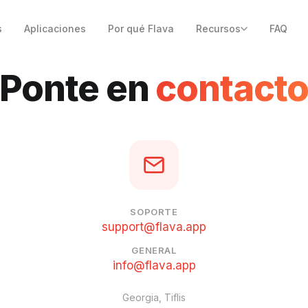
s
Aplicaciones
Por qué Flava
Recursos
FAQ
Ponte en
contact
SOPORTE
support@flava.app
GENERAL
info@flava.app
Georgia, Tiflis