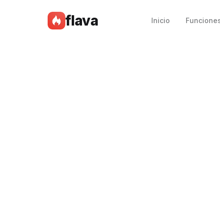
flava
Inicio
Funcione