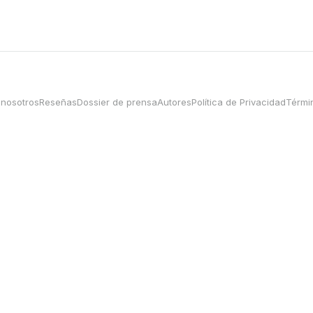
 nosotros
Reseñas
Dossier de prensa
Autores
Política de Privacidad
Térmi