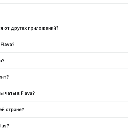
ся от других приложений?
Flava?
a?
ент?
ы чаты в Flava?
ей стране?
lus?