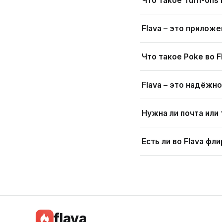
Что такое Turn-ons 
Flava – это прилож
Что такое Poke во F
Flava – это надёжн
Нужна ли почта или
Есть ли во Flava фл
flava