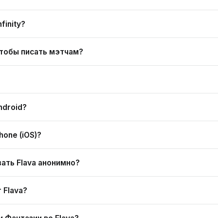
finity?
чтобы писать мэтчам?
ndroid?
hone (iOS)?
ать Flava анонимно?
 Flava?