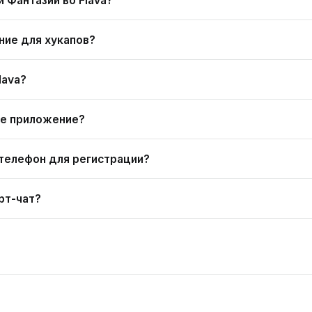
и Фантазии во Flava?
ение для хукапов?
lava?
ое приложение?
 телефон для регистрации?
ирт-чат?