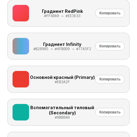
Градиент RedPink
Копировать
#FF4869 → #EE3E33
Градиент Infinity
Копировать
#B28985 → #4FB0D9 → #77A5F2
Основной красный (Primary)
Копировать
#EB3A2F
Вспомогательный тиловый
(Secondary)
Копировать
#0BB0A0