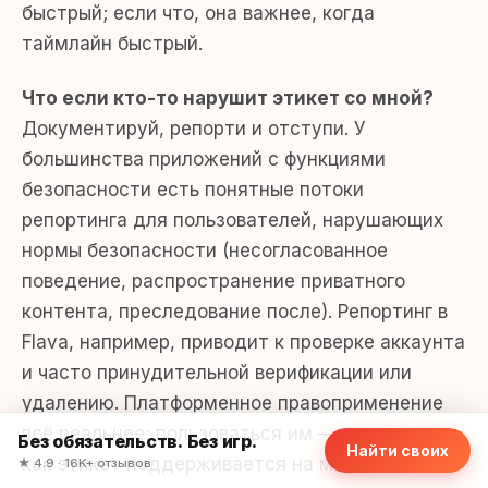
быстрый; если что, она важнее, когда
таймлайн быстрый.
Что если кто-то нарушит этикет со мной?
Документируй, репорти и отступи. У
большинства приложений с функциями
безопасности есть понятные потоки
репортинга для пользователей, нарушающих
нормы безопасности (несогласованное
поведение, распространение приватного
контента, преследование после). Репортинг в
Flava, например, приводит к проверке аккаунта
и часто принудительной верификации или
удалению. Платформенное правоприменение
всё реальнее; пользоваться им — часть того,
Без обязательств. Без игр.
Найти своих
как этикет поддерживается на масштабе.
★ 4.9 · 16K+ отзывов