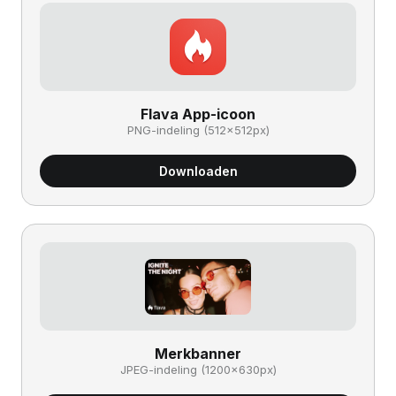
Flava App-icoon
PNG-indeling (512×512px)
Downloaden
Merkbanner
JPEG-indeling (1200×630px)