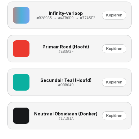
Infinity-verloop
Kopiëren
#B28985 → #4FB0D9 → #77A5F2
Primair Rood (Hoofd)
Kopiëren
#EB3A2F
Secundair Teal (Hoofd)
Kopiëren
#0BB0A0
Neutraal Obsidiaan (Donker)
Kopiëren
#17181A