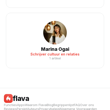
Marina Ogai
Schrijver cultuur en relaties
1 artikel
flava
Functies
Apps
Waarom Flava
Blog
Begrippenlijst
FAQ
Over ons
Reviews
Perskit
Auteurs
Privacybeleid
Algemene Voorwaarden