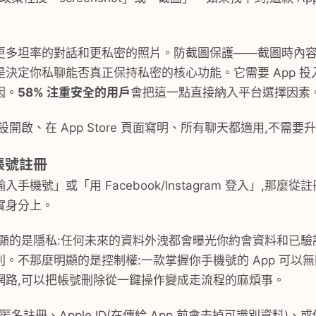
更多坦率的對話和更私密的照片。防截圖保護——截圖時內
決定你私聊能否真正保持私密的核心功能。它需要 App 投
因。
58% 注重安全的用戶
會把這一點直接納入平台選擇因素
開啟、在 App Store 頁面寫明、所有聊天都適用,不需要
帳號註冊
機號」或「用 Facebook/Instagram 登入」,那麼
實身分上。
顯的是隱私:任何未來的資料外洩都會曝光你約會資料和已驗
。不那麼明顯的是控制權:一款掌握你手機號的 App 可以
網路,可以把帳號刪除從一鍵操作變成走流程的麻煩事。
匿名註冊、Apple ID(在傳給 App 前會去掉可識別資料)、或僅