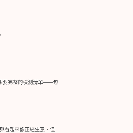
。
想要完整的檢測清單——包
預算看起來像正經生意、但