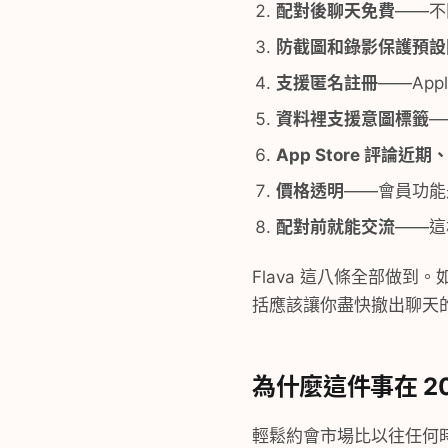
配對後聊天免費
——不
防截圖和錄影保護預設
支援匿名註冊
——App
資料裡支援意圖標籤
—
App Store 評論
價格透明
——會員功能
配對前就能交流
——這
Flava 這八條全部做到
括應該讓你盡快撤出聊天的
為什麼這件事在 20
輕鬆約會市場比以往任何時