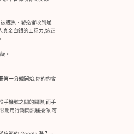
容被遮黑、發送者收到通
入真金白銀的工程力,這正
。
升級。
從註冊第一分鐘開始,你的約會
證手機號之間的關聯,而手
無限期用行銷簡訊騷擾你,可
信箱的 Google 登入。