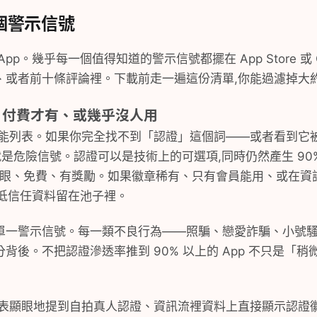
 個警示信號
p。幾乎每一個值得知道的警示信號都擺在 App Store 或 Goo
或者前十條評論裡。下載前走一遍這份清單,你能過濾掉大約 
來、付費才有、或幾乎沒人用
截圖和功能列表。如果你完全找不到「認證」這個詞——或者看到
這就是危險信號。認證可以是技術上的可選項,同時仍然產生 90
得顯眼、免費、有獎勵。如果徽章稀有、只有會員能用、或在資
把低信任資料留在池子裡。
單一警示信號。每一類不良行為——照騙、戀愛詐騙、小號
背後。不把認證滲透率推到 90% 以上的 App 不只是「稍
ore 列表顯眼地提到自拍真人認證、資訊流裡資料上直接顯示認