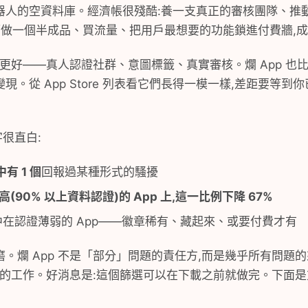
器人的空資料庫。經濟帳很殘酷:養一支真正的審核團隊、推
而做一個半成品、買流量、把用戶最想要的功能鎖進付費牆,
候都更好——真人認證社群、意圖標籤、真實審核。爛 App 也
。從 App Store 列表看它們長得一模一樣,差距要等
很直白:
中有 1 個
回報過某種形式的騷擾
(90% 以上資料認證)
的 App 上,這一比例
下降 67%
中在認證薄弱的 App——徽章稀有、藏起來、或要付費才有
。爛 App 不是「部分」問題的責任方,而是幾乎所有問題
之三的工作。好消息是:這個篩選可以在下載之前就做完。下面