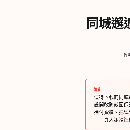
同城邂逅
作
速答
值得下載的同城邂
設開啟防截圖保護
進付費牆、把認
——真人認證社