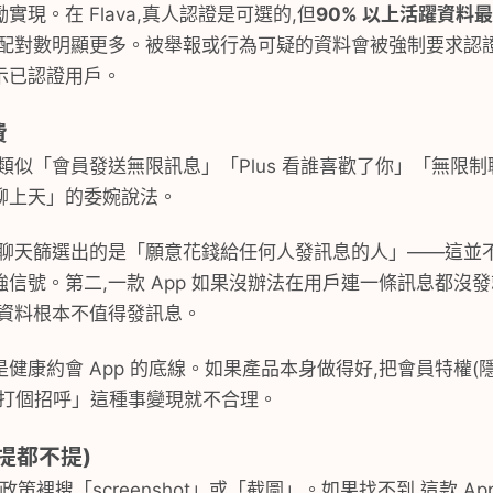
現。在 Flava,真人認證是可選的,但
90% 以上活躍資料
,配對數明顯更多。被舉報或行為可疑的資料會被強制要求認
示已認證用戶。
費
 描述裡類似「會員發送無限訊息」「Plus 看誰喜歡了你」「無
聊上天」的委婉說法。
費聊天篩選出的是「願意花錢給任何人發訊息的人」——這並
信號。第二,一款 App 如果沒辦法在用戶連一條訊息都沒
數資料根本不值得發訊息。
健康約會 App 的底線。如果產品本身做得好,把會員特權
「打個招呼」這種事變現就不合理。
連提都不提)
政策裡搜「screenshot」或「截圖」。如果找不到,這款 A