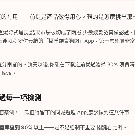
是真的有用——前提是產品做得用心。難的是怎麼挑出那
,這個賽道爆發式增長,結果市場被切成了兩層:少數幾款認真做認證
上後就秒變付費牆的「掛羊頭賣狗肉」App。第一層確實非常
秒區分兩者的。讀完以後,你能在下載之前就過濾掉 80% 浪
ava。
 通過每一項檢測
面案例。一款值得留下的同城邂逅 App,應該做到這八件事:
率達到 90% 以上
——是不是強制不重要,關鍵看比例。