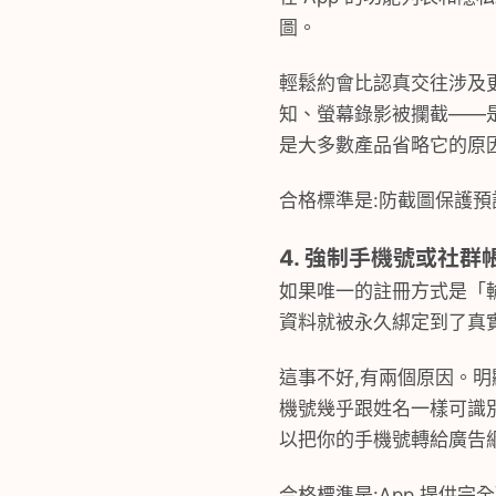
圖。
輕鬆約會比認真交往涉及
知、螢幕錄影被攔截——是
是大多數產品省略它的原
合格標準是:防截圖保護預設
4. 強制手機號或社群
如果唯一的註冊方式是「輸入手
資料就被永久綁定到了真
這事不好,有兩個原因。明
機號幾乎跟姓名一樣可識別
以把你的手機號轉給廣告
合格標準是:App 提供完全