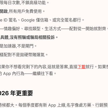
限每日次數,不鎖高級功能。
開啟
,所有用戶免費使用。
le ID 匿名、Google 僅信箱、或完全匿名都行。
—情趣偏好、尋找類型、生活方式——配對從一開始就對齊
近期、具體,沒有照騙或騙局相關投訴。
是加速器,不是閘門。
樣配對不是拋硬幣賭運氣。
。如果你不想看完剩下的內容,這就是答案,直接
下載
就行。如果
 App 內行為——繼續往下看。
26 年更重要
候都大。每個季度都有新 App 上線,名字像處方藥、行銷