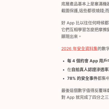
底層產品基本上是塞滿機
截圖保護,這些都很燒錢;
好 App 比以往任何時
它們互相學習怎麼把摩擦變現
顯現出來。
2026 年安全資料集
的數字
每 4 個約會 App 用戶
在
自拍真人認證滲透率高
78% 的安全事件
都集
最後這個數字值得反覆琢磨
對 App 就完成了四分