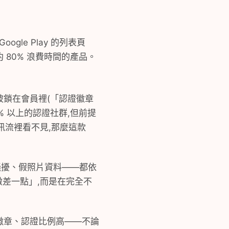
gle Play 的列表頁
80% 浪費時間的產品。
它被鎖在會員裡(「認證徽章
% 以上的認證社群,但前提
訊流裡看不見,那麼這款
騷擾、假照片資料——都依
微差一點」,而是在完全不
證徽章、認證比例高——不論