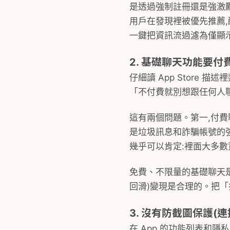
是透過強制註冊還是強激勵實
用戶在發現裡被優先推薦
一鍵把資訊流過濾為僅顯
2. 基礎聊天功能要付
仔細讀 App Store
「不付費就別想跟任何人
這有兩個問題。第一,付
是垃圾訊息和詐騙帳號的強
幾乎可以肯定:裡面大多
免費、不限量的基礎聊天是
回滑)變現是合理的。把
3. 沒有防截圖保護(
在 App 的功能列表和隱私