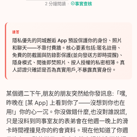
2
分鐘閱讀
事實查核
速答
隱私優先的同城邂逅 App 預設保護你的身份、照片
和聊天——不靠付費牆。核心要素包括:匿名註冊、
免費的防截圖與防錄影保護(並向發送方即時提醒)、
隱身模式、閱後即焚照片、按人授權的私密相簿。真
人認證只確認是否為真實用戶,不暴露真實身份。
某個週二下午,朋友的朋友突然給你發訊息:「嘿,
昨晚在 [某 App] 上看到你了——沒想到你也在
用!」你的心一沉。你沒做錯什麼,也沒對誰說謊,
只是沒料到同事室友的表弟會在他週一晚上的滑
卡時間裡撞見你的約會資料。現在他知道了你週