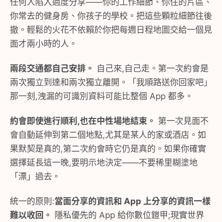
任何人陷入過度分享——你的工作細節、你住的片區、
你常去的健身房、你孩子的學校。把這些顆粒細節往後
撤。輕鬆的火花不依賴於你把每週日程地圖交給一個見
面才兩小時的人。
兩段交通都自己安排。
自己來,自己走。第一次約會是
兩次獨立到達和兩次獨立離開。「我順路送你回家吧」
那一刻,洩漏的可識別資料可能比整個 App 都多。
約會即使進行順利,也在中性場地結束。
第一次見面不
會自動延伸到第二個地點,尤其是某人的家或酒店。如
果默契是真的,第二次約會時它仍是真的。如果你確實
選擇延長這一晚,要明示地決定——不要稀里糊塗地
「漂」過去。
統一的原則:
當面分享的資訊和 App 上分享的資訊一樣
難以收回。
隱私優先的 App 給你數位鎧甲;現實世界