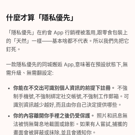
什麼才算「隱私優先」
「隱私優先」在約會 App 行銷裡被濫用,跟零食包裝上
的「天然」一樣——基本啥都不代表。所以我們先把它
釘死。
一款隱私優先的同城邂逅 App,意味著在預設狀態下,無
需升級、無需翻設定:
你能在不交出可識別個人資訊的前提下註冊。
不強
制手機號,不強制綁定社交帳號,不強制工作郵箱。可
識別資訊越少越好,而且由你自己決定提供哪些。
你的內容離開你手裡之後仍受保護。
照片和訊息無
法被悄無聲息地截圖或錄影。如果有人嘗試,捕獲的
畫面會被屏蔽或抹除,並且會通知你。