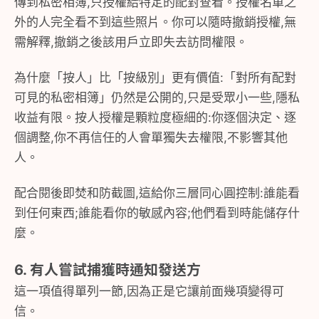
傳到私密相簿,只授權給特定的配對查看。授權名單之
外的人完全看不到這些照片。你可以隨時撤銷授權,無
需解釋,撤銷之後該用戶立即失去訪問權限。
為什麼「按人」比「按級別」更有價值:「對所有配對
可見的私密相簿」仍然是公開的,只是受眾小一些,隱私
收益有限。按人授權是顆粒度極細的:你逐個決定、逐
個調整,你不再信任的人會單獨失去權限,不影響其他
人。
配合閱後即焚和防截圖,這給你三層同心圓控制:誰能看
到任何東西;誰能看你的敏感內容;他們看到時能儲存什
麼。
6. 有人嘗試捕獲時通知發送方
這一項值得單列一節,因為正是它讓前面幾項變得可
信。