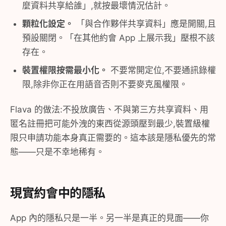
麼資料共享給誰」,就按最壞情況估計。
顆粒化設定。
「與合作夥伴共享資料」應是開關,且
預設關閉。「在其他約會 App 上展示我」壓根不該
存在。
裝置權限按需最小化。
不要常開定位,不要通訊錄權
限,除非你正在用語音否則不要麥克風權限。
Flava 的做法:不投放廣告、不與第三方共享資料、用
匿名註冊把可能外洩的東西從源頭壓到最少,裝置級權
限只申請功能本身真正需要的。這本該是隱私優先的常
態——只是不幸地稀有。
現實約會中的隱私
App 內的隱私只是一半。另一半是真正的見面——你