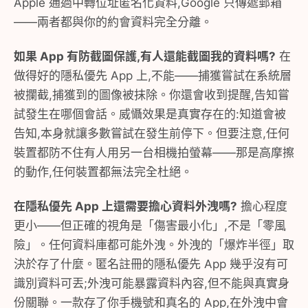
Apple 通過中轉位址匿名化資料,Google 只傳遞郵箱
——兩者都與你的約會資料完全分離。
如果 App 有防截圖保護,有人還能截圖我的資料嗎?
在
做得好的隱私優先 App 上,不能——捕獲嘗試在系統層
被攔截,捕獲到的圖像被抹除。你還會收到提醒,告知嘗
試發生在哪個會話。威懾效果是真實存在的:知道會被
告知,本身就讓多數嘗試在發生前停下。但要注意,任何
裝置都防不住有人用另一台相機拍螢幕——那是高摩擦
的動作,任何裝置都無法完全杜絕。
在隱私優先 App 上還需要擔心資料外洩嗎?
擔心程度
更小——但正確的視角是「傷害最小化」,不是「零風
險」。任何資料庫都可能外洩。外洩的「爆炸半徑」取
決於存了什麼。匿名註冊的隱私優先 App 幾乎沒有可
識別資料可丟;外洩可能暴露資料內容,但不能與真實身
份關聯。一款存了你手機號和真名的 App,在外洩中會