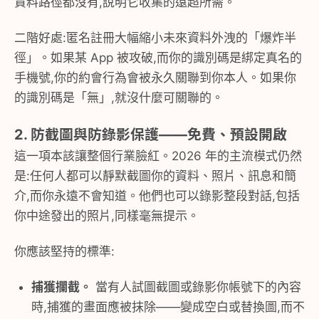
資料路徑都沒有,說明它收集的遠超所需。
二階好處:匿名註冊大幅縮小未來資料外洩的「爆炸半
徑」。如果某 App 被攻破,而你的識別碼是綁定真名的
手機號,你的約會行為會被永久關聯到你本人。如果你
的識別碼是「無」,就沒什麼可關聯的。
2. 防截圖與防錄影保護——免費、預設開啟
這一項本該讓整個行業臉紅。2026 年的主流模式仍然
是:任何人都可以靜默截圖你的資料、照片、訊息和簡
介,而你永遠不會知道。他們也可以錄影整段對話,包括
你中途發出的照片,同樣毫無提示。
你應該堅持的標準:
捕獲攔截。
當有人試圖截圖或錄影你帳號下的內容
時,捕獲的畫面應被抹除——變成空白或替換圖,而不