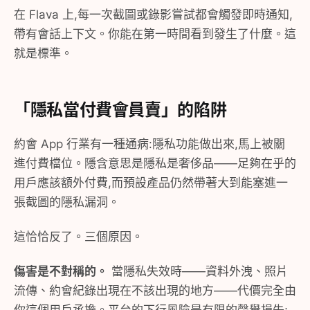
在 Flava 上,每一次截圖或錄影嘗試都會觸發即時通知,
帶有會話上下文。你能在第一時間看到發生了什麼。這
就是標準。
「隱私當付費會員賣」的陷阱
約會 App 行業有一種通病:隱私功能做出來,馬上被關
進付費檔位。隱含意思是隱私是奢侈品——足夠在乎的
用戶應該額外付費,而預設產品仍然帶著大到能塞進一
張截圖的隱私漏洞。
這恰恰反了。三個原因。
傷害是不對稱的。
當隱私失效時——資料外洩、照片
流傳、約會紀錄出現在不該出現的地方——代價完全由