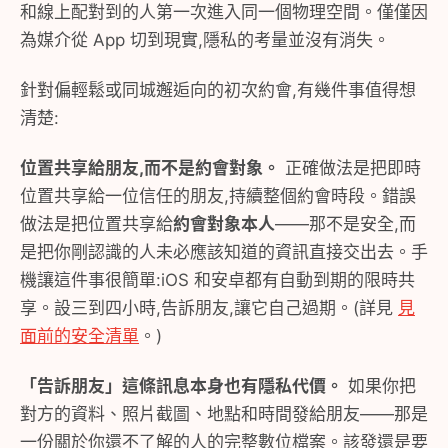
和線上配對到的人第一次進入同一個物理空間。僅僅因
為媒介從 App 切到現實,隱私的考量並沒有消失。
針對偏輕鬆或同城邂逅向的初次約會,有幾件事值得想
清楚:
位置共享給朋友,而不是約會對象。
正確做法是把即時
位置共享給一位信任的朋友,持續整個約會時段。錯誤
做法是把位置共享給
約會對象本人
——那不是安全,而
是把你剛認識的人未必應該知道的資訊直接交出去。手
機讓這件事很簡單:iOS 和安卓都有自動到期的限時共
享。設三到四小時,告訴朋友,讓它自己過期。(詳見
見
面前的安全清單
。)
「告訴朋友」這條訊息本身也有隱私代價。
如果你把
對方的資料、照片截圖、地點和時間發給朋友——那是
一份關於你還不了解的人的完整數位檔案。該發還是要