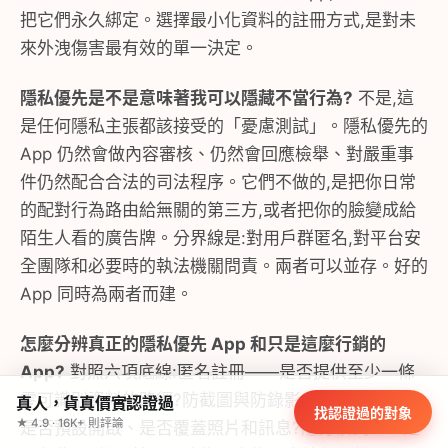
把它們永久綁定。選擇最小化資料的註冊方式,是對未
來外洩傷害最有效的單一決定。
隱私優先是不是意味著我可以隱藏不當行為?
不是,這
是任何隱私主張都該接受的「憂慮測試」。隱私優先的
App 仍然會做內容審核、仍然會回應檢舉、對嚴重事
件仍然配合合法的司法程序。它們不做的,是把你日常
的配對行為路由給無關的第三方,或者把你的臉變成給
陌生人看的廣告牌。分界線是:對用戶群匿名,對平台安
全團隊和必要時的執法機關問責。兩者可以並存。好的
App 同時為兩者而建。
怎麼分辨真正的隱私優先 App 和只是這麼行銷的
App?
對照六項底線:匿名註冊——是否提供至少一條
零可識別資料的路徑?防截圖與防錄影——是否免費、
真人，貨真價實認證過
找認證過的對象
★ 4.9 · 16K+ 則評論
是否預設開啟、是否覆蓋照片和訊息?隱身模式——是