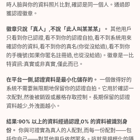
時人臉與你的資料照片比對,確認是同一個人。通過即
獲認證徽章。
徽章只說「真人」,不說「此人叫某某某」。
其他用戶
只看到你已認證,看不到你的認證自拍,看不到系統用來
確認你的資料,看不到你的真名(你從沒給過),看不到你
的手機號(如果你匿名註冊過,也從沒給過)。徽章是一比
特資訊:真實或非真實,僅此而已。
在平台一側,認證資料是最小化儲存的。
一個做得好的
系統不需要無限期地保留你的認證自拍。它用於確認一
次配對,然後被銷毀或嚴格存取控制。長期保留的認證
資料越少,外洩面越小。
結果:90% 以上的資料經過認證,0% 的資料被識別身
份。
你與可證實為真人的人配對,而每一份配對——包
括你自己——對其他用戶依然匿名。這就是規模化的隱