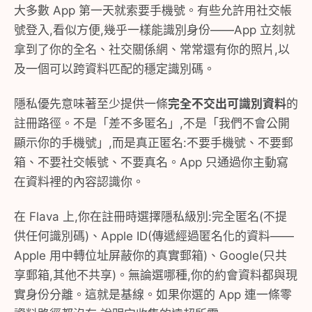
大多數 App 第一天就索要手機號。有些允許用社交帳
號登入,看似方便,幾乎一樣能識別身份——App 立刻就
拿到了你的全名、社交關係網、常常還有你的照片,以
及一個可以跨資料匹配的穩定識別碼。
隱私優先意味著至少提供一條
完全不交出可識別資料
的
註冊路徑。不是「差不多匿名」,不是「我們不會公開
顯示你的手機號」,而是真正匿名:不要手機號、不要郵
箱、不要社交帳號、不要真名。App 只通過你主動寫
在資料裡的內容認識你。
在 Flava 上,你在註冊時選擇隱私級別:完全匿名(不提
供任何識別碼)、Apple ID(傳遞經過匿名化的資料——
Apple 用中轉位址屏蔽你的真實郵箱)、Google(只共
享郵箱,其他不共享)。無論選哪種,你的約會資料都與現
實身份分離。這就是基線。如果你選的 App 連一條零