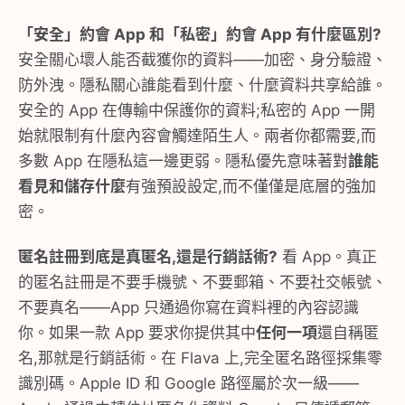
「安全」約會 App 和「私密」約會 App 有什麼區別?
安全關心壞人能否截獲你的資料——加密、身分驗證、
防外洩。隱私關心誰能看到什麼、什麼資料共享給誰。
安全的 App 在傳輸中保護你的資料;私密的 App 一開
始就限制有什麼內容會觸達陌生人。兩者你都需要,而
多數 App 在隱私這一邊更弱。隱私優先意味著對
誰能
看見和儲存什麼
有強預設設定,而不僅僅是底層的強加
密。
匿名註冊到底是真匿名,還是行銷話術?
看 App。真正
的匿名註冊是不要手機號、不要郵箱、不要社交帳號、
不要真名——App 只通過你寫在資料裡的內容認識
你。如果一款 App 要求你提供其中
任何一項
還自稱匿
名,那就是行銷話術。在 Flava 上,完全匿名路徑採集零
識別碼。Apple ID 和 Google 路徑屬於次一級——