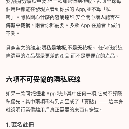
要,強身分驗證重要,但一款加密做到極致、卻讓全球每
個用戶都能在發現頁看到你臉的 App,並不算「私
密」。隱私關心
什麼內容觸達誰
;安全關心
壞人能否在
傳輸中截獲
。兩者你都需要。多數 App 在前者上做得
不夠。
貫穿全文的態度:
隱私是地板,不是天花板。
任何低於這
條清單的產品都是更差的產品,而不是更便宜的產品。
六項不可妥協的隱私底線
如果一款同城邂逅 App 缺少其中任何一項,它就不算隱
私優先。其中兩項稀有到甚至成了「賣點」——這本身
就說明行業偏離用戶真正需要的東西有多遠。
1. 匿名註冊