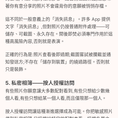
著你有意分享的照片不會違背你的意願被悄悄存檔。
這不同於一般意義上的「消失訊息」。許多 App 提供
文字「消失訊息」,但對照片仍按普通附件處理——可
儲存、可截圖、永久存在。閱後即焚必須專門作用於這
種高風險內容,否則就是表演。
正確的行為是:照片查看後即過期;截圖嘗試被攔截並通
知發送方;不存在「儲存到裝置」的繞過路徑。否則就
只是裝飾。
5. 私密相簿——按人授權訪問
有些照片你願意讓大多數配對看到,有些只想給少數幾
個人看,有些只想給某一個人看,而且僅限那一個人。
按人授權訪問讓這種漸進選擇成為可能。你把敏感照片