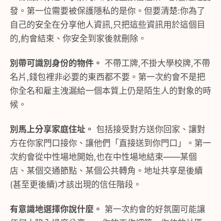
發。第一位需要被保護隱私的是你。但要清楚:你為了
自己的安全在分享他人資訊,只把這些資訊用於這個目
的,約會結束、你安全到家後就刪除。
別帶可識別身份的物件。
不帶工牌,不掛大學校牌,不帶
名片,錢包裡非必要的東西都不要。第一次約會不是把
你全名和雇主洩漏給一個本質上仍是陌生人的對象的時
候。
別馬上分享家庭住址。
包括接受對方送你回家、讓對
方在你家門口接你、讓他們「直接送到你門口」。第一
次約會從中性場地開始,也在中性場地結束——某個
店、某個交通節點、某個公共轉角。地址共享是後續
(甚至更後續)才該出現的信任階段。
有意識地選擇你說什麼。
第一次約會的好氛圍可能讓