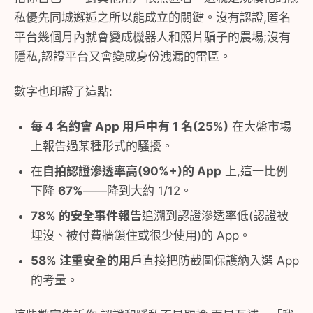
私優先同城邂逅之所以能成立的關鍵。沒有認證,匿名
平台幾個月內就會變成機器人和照片騙子的農場;沒有
隱私,認證平台又會變成身份洩漏的雷區。
數字也印證了這點:
每 4 名約會 App 用戶中有 1 名(25%)
在大盤市場
上報告過某種形式的騷擾。
在
自拍認證滲透率高(90%+)的 App
上,這一比例
下降
67%
——降到大約 1/12。
78% 的安全事件報告
追溯到認證滲透率低(認證被
埋沒、被付費牆鎖住或很少使用)的 App。
58% 注重安全的用戶
直接把防截圖保護納入選 App
的考量。