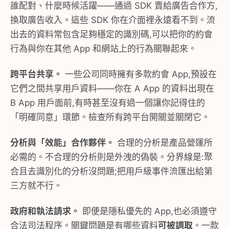
誰配對、什麼時候活躍——通過 SDK 賣給廣告合作方,
換取廣告收入。這些 SDK 你在介面裡永遠看不到。流
出去的資料常包含足夠穩定的識別碼,可以把你的約會
行為與你在其他 App 和網站上的行為關聯起來。
跨平台共享。
一些公司同時擁有多款約會 App,預設在
它們之間共享用戶資料——你在 A App 的資料出現在
B App 用戶面前,有時甚至沒有過一個讓你記得住的
「明確同意」環節。檢查所有跨平台開關並關閉它。
分析與「效能」合作夥伴。
合理的分析是產品營運所
必需的。不合理的分析則是外洩的偽裝。分界線是:聚
合且去識別化的分析沒問題;把用戶級事件流匯出給第
三方就不行。
政府和執法請求。
即便是隱私優先的 App,也必須遵守
合法司法程序。關鍵問題是有哪些資料
可被調取
。一款