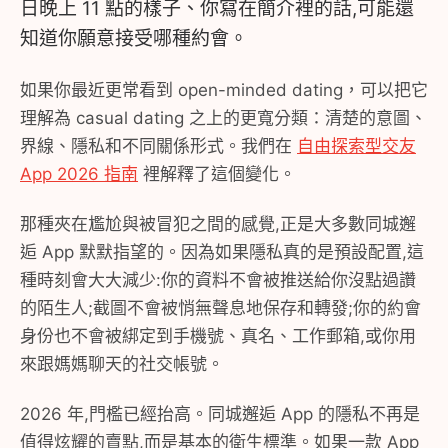
日晚上 11 點的樣子、你寫在簡介裡的話,可能還
知道你願意接受哪種約會。
如果你最近更常看到 open-minded dating，可以把它
理解為 casual dating 之上的更寬分類：清楚的意圖、
界線、隱私和不同關係形式。我們在
自由探索型交友
App 2026 指南
裡解釋了這個變化。
那種夾在尷尬與被冒犯之間的感覺,正是大多數同城邂
逅 App 默默指望的。因為如果隱私真的是預設配置,這
種時刻會大大減少:你的資料不會被推送給你沒點過讚
的陌生人;截圖不會被悄無聲息地保存和轉發;你的約會
身份也不會被綁定到手機號、真名、工作郵箱,或你用
來跟媽媽聊天的社交帳號。
2026 年,門檻已經抬高。同城邂逅 App 的隱私不再是
值得炫耀的賣點,而是基本的衛生標準。如果一款 App