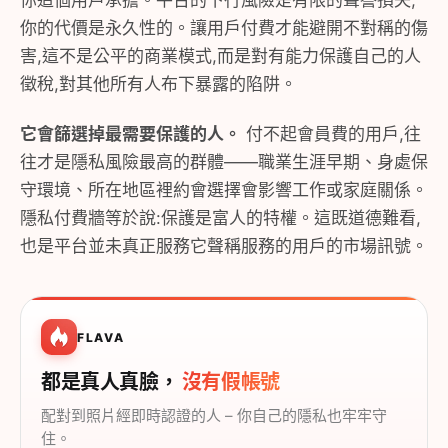
你這個用戶承擔。平台的下行風險是有限的聲譽損失;
你的代價是永久性的。讓用戶付費才能避開不對稱的傷
害,這不是公平的商業模式,而是對有能力保護自己的人
徵稅,對其他所有人布下暴露的陷阱。
它會篩選掉最需要保護的人。
付不起會員費的用戶,往
往才是隱私風險最高的群體——職業生涯早期、身處保
守環境、所在地區裡約會選擇會影響工作或家庭關係。
隱私付費牆等於說:保護是富人的特權。這既道德難看,
也是平台並未真正服務它聲稱服務的用戶的市場訊號。
FLAVA
都是真人真臉，
沒有假帳號
配對到照片經即時認證的人 – 你自己的隱私也牢牢守
住。