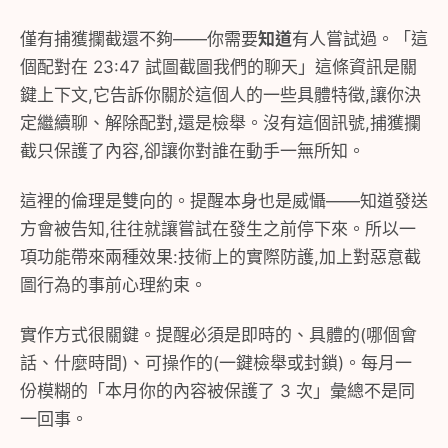
僅有捕獲攔截還不夠——你需要
知道
有人嘗試過。「這
個配對在 23:47 試圖截圖我們的聊天」這條資訊是關
鍵上下文,它告訴你關於這個人的一些具體特徵,讓你決
定繼續聊、解除配對,還是檢舉。沒有這個訊號,捕獲攔
截只保護了內容,卻讓你對誰在動手一無所知。
這裡的倫理是雙向的。提醒本身也是威懾——知道發送
方會被告知,往往就讓嘗試在發生之前停下來。所以一
項功能帶來兩種效果:技術上的實際防護,加上對惡意截
圖行為的事前心理約束。
實作方式很關鍵。提醒必須是即時的、具體的(哪個會
話、什麼時間)、可操作的(一鍵檢舉或封鎖)。每月一
份模糊的「本月你的內容被保護了 3 次」彙總不是同
一回事。