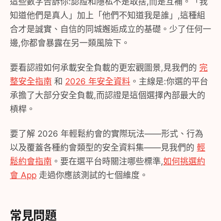
這些數字告訴你:認證和隱私不是取捨,而是互補。「我
知道他們是真人」加上「他們不知道我是誰」,這種組
合才是誠實、自信的同城邂逅成立的基礎。少了任何一
邊,你都會暴露在另一類風險下。
要看認證如何承載安全負載的更宏觀圖景,見我們的
完
整安全指南
和
2026 年安全資料
。主線是:你選的平台
承擔了大部分安全負載,而認證是這個選擇內部最大的
槓桿。
要了解 2026 年輕鬆約會的實際玩法——形式、行為
以及覆蓋各種約會類型的安全資料集——見我們的
輕
鬆約會指南
。要在選平台時關注哪些標準,
如何挑選約
會 App
走過你應該測試的七個維度。
常見問題