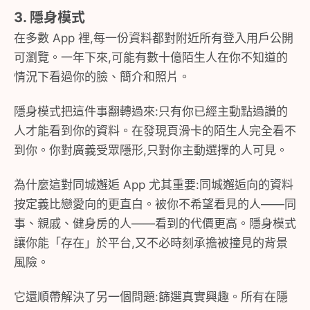
3. 隱身模式
在多數 App 裡,每一份資料都對附近所有登入用戶公開
可瀏覽。一年下來,可能有數十億陌生人在你不知道的
情況下看過你的臉、簡介和照片。
隱身模式把這件事翻轉過來:只有你已經主動點過讚的
人才能看到你的資料。在發現頁滑卡的陌生人完全看不
到你。你對廣義受眾隱形,只對你主動選擇的人可見。
為什麼這對同城邂逅 App 尤其重要:同城邂逅向的資料
按定義比戀愛向的更直白。被你不希望看見的人——同
事、親戚、健身房的人——看到的代價更高。隱身模式
讓你能「存在」於平台,又不必時刻承擔被撞見的背景
風險。
它還順帶解決了另一個問題:篩選真實興趣。所有在隱