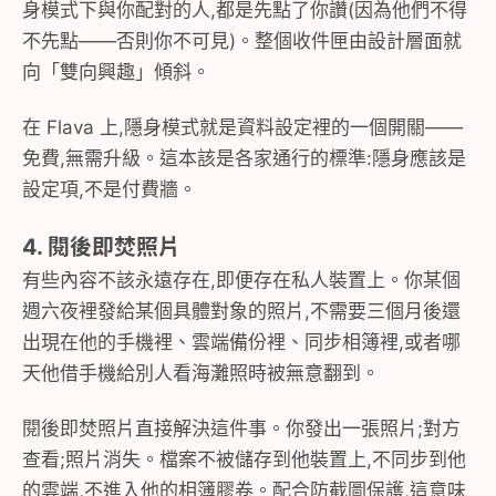
身模式下與你配對的人,都是先點了你讚(因為他們不得
不先點——否則你不可見)。整個收件匣由設計層面就
向「雙向興趣」傾斜。
在 Flava 上,隱身模式就是資料設定裡的一個開關——
免費,無需升級。這本該是各家通行的標準:隱身應該是
設定項,不是付費牆。
4. 閱後即焚照片
有些內容不該永遠存在,即便存在私人裝置上。你某個
週六夜裡發給某個具體對象的照片,不需要三個月後還
出現在他的手機裡、雲端備份裡、同步相簿裡,或者哪
天他借手機給別人看海灘照時被無意翻到。
閱後即焚照片直接解決這件事。你發出一張照片;對方
查看;照片消失。檔案不被儲存到他裝置上,不同步到他
的雲端,不進入他的相簿膠卷。配合防截圖保護,這意味