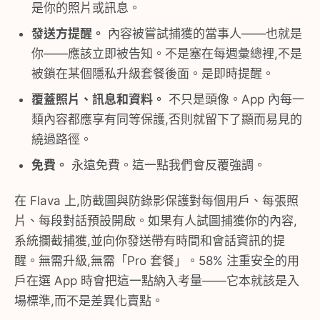
是你的照片或訊息。
發送方提醒。
內容被嘗試捕獲的當事人——也就是
你——應該立即被告知。不是塞在每週彙總裡,不是
被鎖在某個隱私升級套餐後面。是即時提醒。
覆蓋照片、訊息和資料。
不只是頭像。App 內每一
類內容都應享有同等保護,否則就留下了顯而易見的
繞過路徑。
免費。
永遠免費。這一點我們會反覆強調。
在 Flava 上,防截圖與防錄影保護對每個用戶、每張照
片、每段對話預設開啟。如果有人試圖捕獲你的內容,
系統攔截捕獲,並向你發送帶有時間和會話資訊的提
醒。無需升級,無需「Pro 套餐」。58% 注重安全的用
戶在選 App 時會把這一點納入考量——它本就該是入
場標準,而不是差異化賣點。