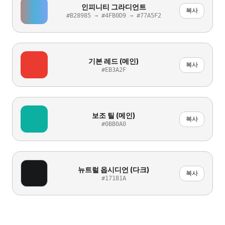
인피니티 그라디언트
복사
#B28985 → #4FB0D9 → #77A5F2
기본 레드 (메인)
복사
#EB3A2F
보조 틸 (메인)
복사
#0BB0A0
뉴트럴 옵시디언 (다크)
복사
#17181A