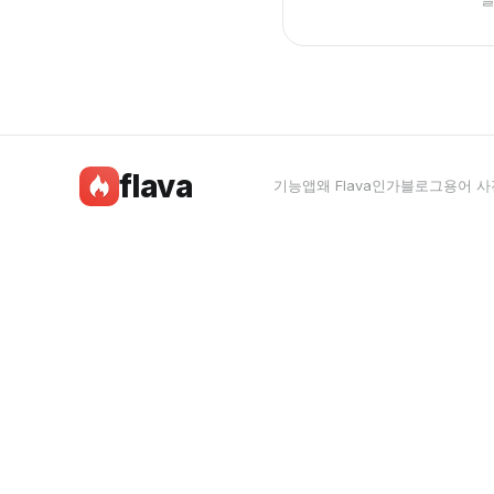
flava
기능
앱
왜 Flava인가
블로그
용어 사