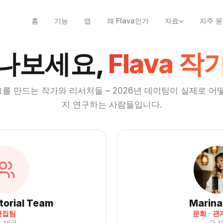
홈
기능
앱
왜 Flava인가
자료
자주 묻
나보세요,
Flava 작
로그를 만드는 작가와 리서처들 – 2026년 데이팅이 실제로 
지 연구하는 사람들입니다.
itorial Team
Marina
편집팀
문화 · 관
 36편
글 1