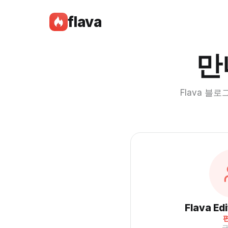
flava
만
Flava 블
Flava Ed
글