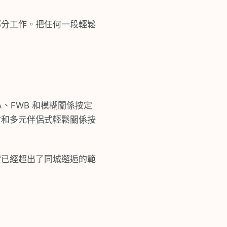
部分工作。把任何一段輕鬆
、FWB 和模糊關係按定
會和多元伴侶式輕鬆關係按
實已經超出了同城邂逅的範