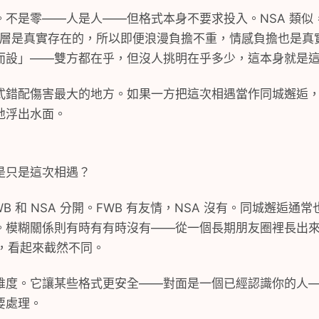
。不是零——人是人——但格式本身不要求投入。NSA 類似
友情層是真實存在的，所以即便浪漫負擔不重，情感負擔也是真
而設」——雙方都在乎，但沒人挑明在乎多少，這本身就是
式錯配傷害最大的地方。如果一方把這次相遇當作同城邂逅
地浮出水面。
是只是這次相遇？
B 和 NSA 分開。FWB 有友情，NSA 沒有。同城邂逅
。模糊關係則有時有有時沒有——從一個長期朋友圈裡長出
係，看起來截然不同。
維度。它讓某些格式更安全——對面是一個已經認識你的人
要處理。