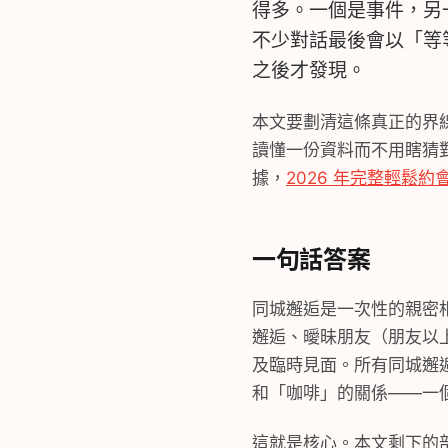
得多。一個是事件，另
不少對話最後會以「等
之後才發現。
本文要劃清這條真正的界
讀懂一份資料而不用瞎猜
據，
2026 年完整輕鬆約
一句話答案
同城邂逅是一次性的親密相
邂逅、曖昧朋友（朋友以
及臨時見面。所有同城邂
和「咖啡」的關係——一
這就是核心。本文剩下的