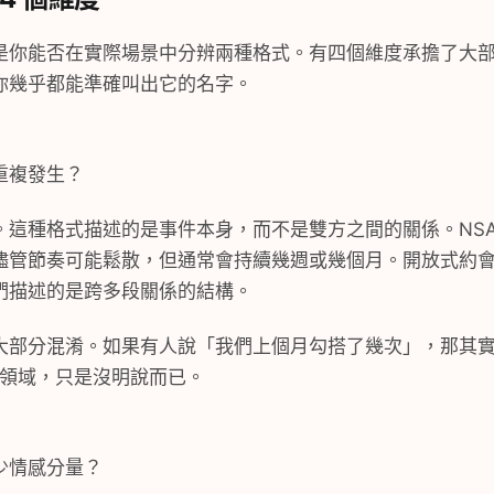
是你能否在實際場景中分辨兩種格式。有四個維度承擔了大
你幾乎都能準確叫出它的名字。
重複發生？
這種格式描述的是事件本身，而不是雙方之間的關係。NSA
儘管節奏可能鬆散，但通常會持續幾週或幾個月。開放式約
們描述的是跨多段關係的結構。
大部分混淆。如果有人說「我們上個月勾搭了幾次」，那其
B 的領域，只是沒明說而已。
少情感分量？