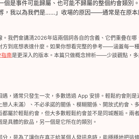
一個是事件可能歸屬、也可能不歸屬的整個約會類別
等，我以為我們是……」收場的原因——通常是在原本
線。我們會講清2026年這兩個詞各自的含義、它們重疊在哪
對方到底想表達什麼。如果你想看完整的參考——涵蓋每一
會指南
是更深入的版本。本篇只做概念辨析——少談觀點，多
遇，通常只發生一次，多數透過 App 安排。輕鬆約會則
上戀人未滿）、不必承諾的關係、模糊關係、開放式約會、
逅都屬於輕鬆約會，但大多數輕鬆約會並不是同城邂逅。兩
個是具體的飲品，另一個是它所在的類別。
部分，是為了讓你在真正給某個人發訊息時，能穩穩地把這