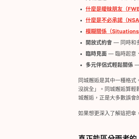
什麼是曖昧朋友（FWB 
什麼是不必承諾（NSA
模糊關係（Situations
開放式約會
— 同時和
臨時見面
— 臨時起意
多元伴侶式輕鬆關係
—
同城邂逅是其中一種格式
沒說全」。同城邂逅算輕
城邂逅，正是大多數誤會
如果想更深入了解這把傘
真正能區分兩者的 