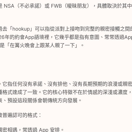
 NSA（不必承諾）或 FWB（曖昧朋友），具體取決於其
去「hookup」可以指從派對上接吻到完整的親密接觸之
26年的約會App語境裡，它幾乎都是指有意圖、常常透過A
指的是「在篝火晚會上跟某人親了一下」。
。它指任何沒有承諾、沒有排他、沒有長期預期的浪漫或親
種格式達成了一致。它的核心特徵不在於情感的深淺或濃度
表、預設這段關係會朝傳統方向發展。
被普遍認可的格式：
密相遇，常透過 App 安排。