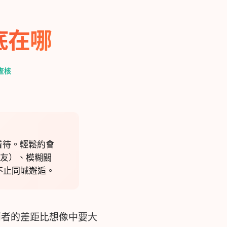
底在哪
查核
看待。輕鬆約會
 砲友）、模糊關
不止同城邂逅。
兩者的差距比想像中要大