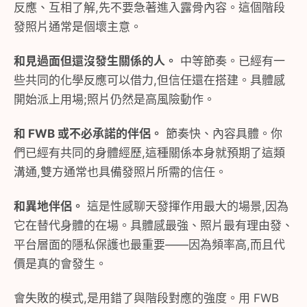
反應、互相了解,先不要急著進入露骨內容。這個階段
發照片通常是個壞主意。
和見過面但還沒發生關係的人。
中等節奏。已經有一
些共同的化學反應可以借力,但信任還在搭建。具體感
開始派上用場;照片仍然是高風險動作。
和 FWB 或不必承諾的伴侶。
節奏快、內容具體。你
們已經有共同的身體經歷,這種關係本身就預期了這類
溝通,雙方通常也具備發照片所需的信任。
和異地伴侶。
這是性感聊天發揮作用最大的場景,因為
它在替代身體的在場。具體感最強、照片最有理由發、
平台層面的隱私保護也最重要——因為頻率高,而且代
價是真的會發生。
會失敗的模式,是用錯了與階段對應的強度。用 FWB