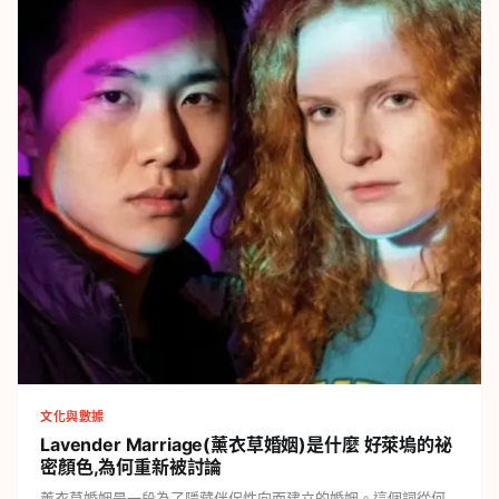
文化與數據
Lavender Marriage(薰衣草婚姻)是什麼
好萊塢的祕
密顏色,為何重新被討論
薰衣草婚姻是一段為了隱藏伴侶性向而建立的婚姻。這個詞從何