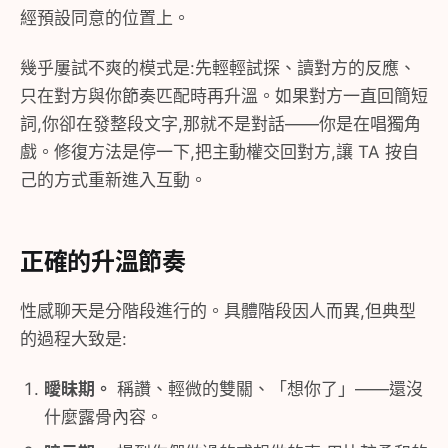
經預設同意的位置上。
幾乎屢試不爽的模式是:先輕輕試探、讀對方的反應、
只在對方與你節奏匹配時再升溫。如果對方一直回簡短
詞,你卻在發整段文字,那就不是對話——你是在唱獨角
戲。修復方法是停一下,把主動權交回對方,讓 TA 按自
己的方式重新進入互動。
正確的升溫節奏
性感聊天是分階段進行的。具體階段因人而異,但典型
的過程大致是:
曖昧期。
稱讚、輕微的雙關、「想你了」——還沒
什麼露骨內容。