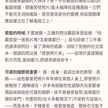
某個後來翻臉的人保存下來。平台層面的隱私功能(防
截圖保護、閱後即焚照片)能大幅降低這種風險。它們
不能完全消除風險。是否發送是你的選擇,但這個選擇
應該建立在了解風險之上。
索取的時候
,不要施壓。正確的問法聽起來是這樣:「你
願意發一張照片嗎?怎麼選都行。」這句話做了三件事:
把請求說明白、留了清晰的退路、消除了拒絕的社交成
本。錯誤的問法是「發張照片來」——這等於直接預設
對方同意,施加壓力,把請求變成命令。
可識別細節很重要。
臉、紋身、能認出來的房間、首
飾——這些都會把照片牢牢綁在某個人身上,即使照片
被刪除了,關聯還在。許多有經驗的性感聊天玩家都會
預設抹掉這些可識別細節。這不是被害妄想,這相當於
鎖好家門。你要防的(在大多數情況下)不是對方這個人
——而是未來。手機會丟、帳號會被盜、關係也可能不