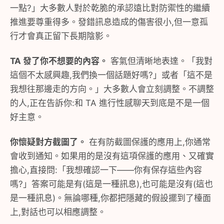
一點?」大多數人對於乾脆的承認遠比對防禦性的繼續
推進要尊重得多。發錯訊息造成的傷害很小,但一意孤
行才會真正留下長期陰影。
TA 發了你不想要的內容。
客氣但清晰地表達。「我對
這個不太感興趣,我們換一個話題好嗎?」或者「這不是
我想往那邊走的方向。」大多數人會立刻調整。不調整
的人,正在告訴你:和 TA 進行性感聊天到底是不是一個
好主意。
你懷疑對方截圖了。
在有防截圖保護的應用上,你通常
會收到通知。如果用的是沒有這項保護的應用、又確實
擔心,直接問:「我想確認一下——你有保存這些內容
嗎?」答案可能是有(這是一種訊息),也可能是沒有(這也
是一種訊息)。無論哪種,你都把隱藏的假設擺到了檯面
上,對話也可以相應調整。