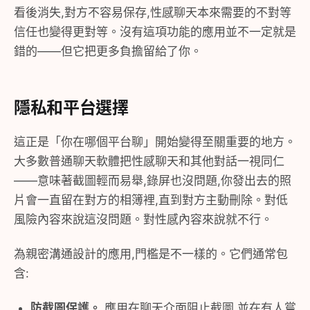
看後消失,對方不容易保存,性感聊天本來需要的不對等
信任也變得更對等。沒有這項功能的應用並不一定就是
錯的——但它把更多負擔留給了你。
隱私和平台選擇
這正是「你在哪個平台聊」開始變得至關重要的地方。
大多數普通聊天軟體把性感聊天和其他對話一視同仁
——意味著截圖輕而易舉,錄屏也沒問題,你發出去的照
片會一直留在對方的相簿裡,直到對方主動刪除。對低
風險內容來說這沒問題。對性感內容來說就不行。
為親密溝通設計的應用,門檻是不一樣的。它們通常包
含:
防截圖保護。
應用在聊天介面阻止截圖,並在有人嘗