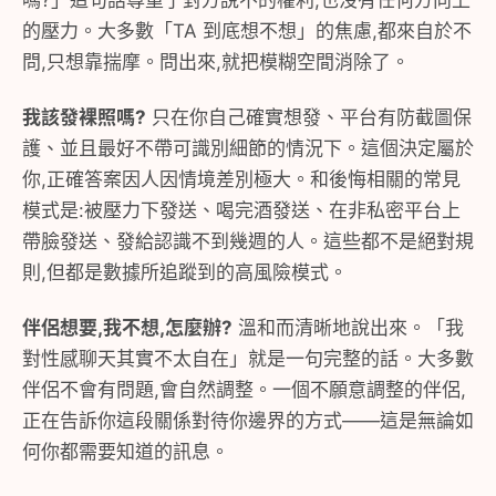
嗎?」這句話尊重了對方說不的權利,也沒有任何方向上
的壓力。大多數「TA 到底想不想」的焦慮,都來自於不
問,只想靠揣摩。問出來,就把模糊空間消除了。
我該發裸照嗎?
只在你自己確實想發、平台有防截圖保
護、並且最好不帶可識別細節的情況下。這個決定屬於
你,正確答案因人因情境差別極大。和後悔相關的常見
模式是:被壓力下發送、喝完酒發送、在非私密平台上
帶臉發送、發給認識不到幾週的人。這些都不是絕對規
則,但都是數據所追蹤到的高風險模式。
伴侶想要,我不想,怎麼辦?
溫和而清晰地說出來。「我
對性感聊天其實不太自在」就是一句完整的話。大多數
伴侶不會有問題,會自然調整。一個不願意調整的伴侶,
正在告訴你這段關係對待你邊界的方式——這是無論如
何你都需要知道的訊息。