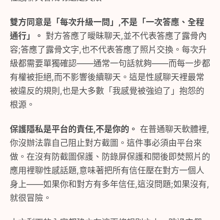
雙方同意是「每次升級一問」,不是「一次答應、全程
通行」。
對方答應了曖昧聊天,並不代表答應了露骨內
容;答應了露骨文字,也不代表答應了照片交換。每次升
級都需要單獨確認——通常一句話就夠——而每一步都
有權被拒絕,而不影響後續聊天。這是性感聊天裡最常
被違反的規則,也是大多數「我感覺被強迫了」抱怨的
根源。
保護隱私是平台的責任,不是你的。
在普通聊天軟體裡,
你沒辦法靠自己阻止對方截圖。這件事必須由平台來
做。在沒有防截圖保護、防錄屏保護和閱後即焚照片的
應用裡聊性感話題,意味著把所有信任壓在對方一個人
身上——如果你和對方有多年信任,這沒問題;如果沒有,
就很冒險。