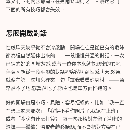
本文剩下的內容都建立在這兩條規則之上。跳過它們,
下面的所有技巧都會失效。
怎麼開啟對話
性感聊天幾乎從不會冷啟動。開場往往是從已有的曖昧
節奏裡自然延伸出來的——一段慢慢升溫的對話、一次
已經約好的同城邂逅,或者一位你本來就很親密的異地
伴侶。想從一段平淡的對話裡突然切到性感聊天,效果
就像在第一句訊息裡來一句「讓我看看你身材」——通
常落不了地,就算落地了,節奏也是單方面推進的。
好的開場白是小巧、具體、容易拒絕的。比如「我一直
在想上週末那次」「我得不看你照片了,我還在上班」
或者「今晚有什麼打算?」每一句都給對方留了清晰的
選擇——繼續升溫或者轉移話題,而不會把對方架在已