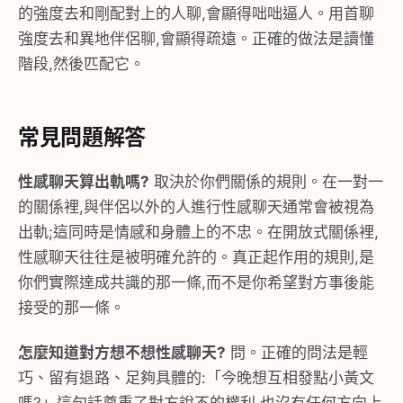
的強度去和剛配對上的人聊,會顯得咄咄逼人。用首聊
強度去和異地伴侶聊,會顯得疏遠。正確的做法是讀懂
階段,然後匹配它。
常見問題解答
性感聊天算出軌嗎?
取決於你們關係的規則。在一對一
的關係裡,與伴侶以外的人進行性感聊天通常會被視為
出軌;這同時是情感和身體上的不忠。在開放式關係裡,
性感聊天往往是被明確允許的。真正起作用的規則,是
你們實際達成共識的那一條,而不是你希望對方事後能
接受的那一條。
怎麼知道對方想不想性感聊天?
問。正確的問法是輕
巧、留有退路、足夠具體的:「今晚想互相發點小黃文