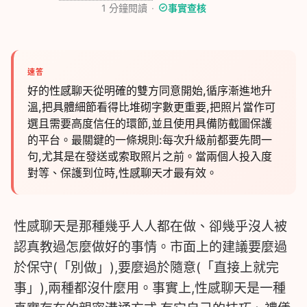
1
分鐘閱讀
事實查核
速答
好的性感聊天從明確的雙方同意開始,循序漸進地升
溫,把具體細節看得比堆砌字數更重要,把照片當作可
選且需要高度信任的環節,並且使用具備防截圖保護
的平台。最關鍵的一條規則:每次升級前都要先問一
句,尤其是在發送或索取照片之前。當兩個人投入度
對等、保護到位時,性感聊天才最有效。
性感聊天是那種幾乎人人都在做、卻幾乎沒人被
認真教過怎麼做好的事情。市面上的建議要麼過
於保守(「別做」),要麼過於隨意(「直接上就完
事」),兩種都沒什麼用。事實上,性感聊天是一種