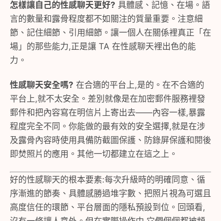
怎樣讓自己的性感聊天更好?
具體感、記憶、在場。語
言的數量和露骨程度都不如關注的質量重要。注意細
節、記住細節、引用細節。讓一個人在關係裡真正「在
場」的那些能力,正是讓 TA 在性感聊天裡出色的能
力。
性感聊天安全嗎?
在合適的平台上,是的。在不合適的
平台上,就不太安全。差別就像是在加密郵件服務裡發
郵件和把內容寫在明信片上寄出去——內容一樣,暴露
程度完全不同。你能做的最有效的安全選擇,就是在涉
及露骨內容時使用具備防截圖保護、防錄屏保護和閱後
即焚照片的應用。其他一切都建立在這之上。
好的性感聊天的根本要素:每次升級時的明確同意、循
序漸進的節奏、具體感勝過堆字數、把照片視為可選且
高度信任的環節、平台層面的隱私預設到位。回頭看,