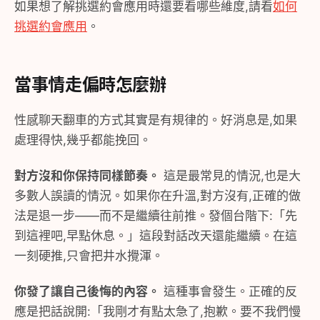
如果想了解挑選約會應用時還要看哪些維度,請看
如何
挑選約會應用
。
當事情走偏時怎麼辦
性感聊天翻車的方式其實是有規律的。好消息是,如果
處理得快,幾乎都能挽回。
對方沒和你保持同樣節奏。
這是最常見的情況,也是大
多數人誤讀的情況。如果你在升溫,對方沒有,正確的做
法是退一步——而不是繼續往前推。發個台階下:「先
到這裡吧,早點休息。」這段對話改天還能繼續。在這
一刻硬推,只會把井水攪渾。
你發了讓自己後悔的內容。
這種事會發生。正確的反
應是把話說開:「我剛才有點太急了,抱歉。要不我們慢