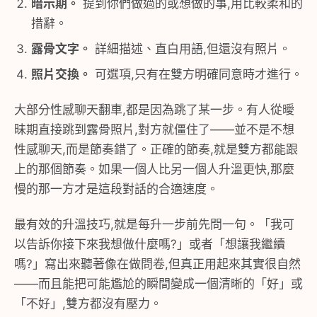
暗示期。
提到你們做過的或想做的事,用比較柔和的
措辭。
露骨文字。
詳細描述、直白用語,但還沒有照片。
照片交換。
可選項,只有在雙方明確同意時才進行。
大部分性感聊天翻車,都是因為跳了某一步。有人從曖
昧期直接跳到露骨照片,對方就僵住了——並不是不想
性感聊天,而是節奏錯了。正確的節奏,就是雙方都能跟
上的那個節奏。如果一個人比另一個人升溫更快,那麼
慢的那一方才是這段對話的合適速度。
最有效的升溫技巧,就是每升一步前先問一句。「我可
以告訴你接下來我想做什麼嗎?」或者「想讓我繼續
嗎?」寫出來聽著像在做問卷,但真正用起來其實很自然
——而且能把可能尷尬的瞬間變成一個清晰的「好」或
「不好」,雙方都沒有壓力。