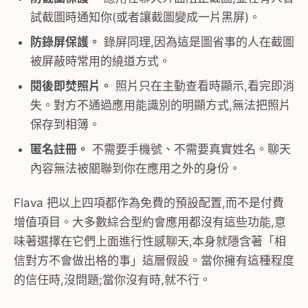
試截圖時通知你(或者讓截圖變成一片黑屏)。
防錄屏保護。
錄屏同理,因為這是圖省事的人在截圖
被屏蔽時常用的繞道方式。
閱後即焚照片。
照片只在主動查看時顯示,看完即消
失。對方不通過應用能識別的明顯方式,無法把照片
保存到相簿。
匿名註冊。
不需要手機號、不需要真實姓名。聊天
內容無法被關聯到你在應用之外的身份。
Flava 把以上四項都作為免費的預設配置,而不是付費
增值項目。大多數綜合型約會應用都沒有這些功能,意
味著選擇在它們上面進行性感聊天,本身就隱含著「相
信對方不會做出格的事」這層假設。當你擁有這種程度
的信任時,沒問題;當你沒有時,就不行。