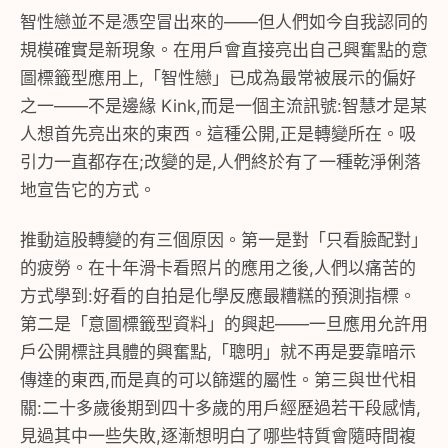
智性戀並不是憑空冒出來的——但人們如今自我認同的
規模確實是新現象。在用戶會直接亮出自己興奮點的意
圖標籤型應用上,「智性戀」已成為最常被展示的偏好
之一——不是邊緣 Kink,而是一個主流訊號:智慧才是某
人想首先亮出來的東西。這種公開,正是轉變所在。吸
引力一直都存在;改變的是,人們終於有了一種乾淨俐落
地宣告它的方式。
推動這股轉變的有三個原因。第一是對「只看臉配對」
的疲勞。在十年滑卡看照片的應用之後,人們以痛苦的
方式學到:好看的自拍是化學反應最糟糕的預測指標。
第二是「意圖標籤型資料」的興起——一旦應用允許用
戶公開標註具體的興奮點,「聰明」就不再是要靠暗示
傳達的東西,而是真的可以篩選的屬性。第三與世代相
關:二十多歲後期到四十多歲的用戶經歷過若干段感情,
見過其中一些失敗,逐漸想明白了哪些特質會隨時間複