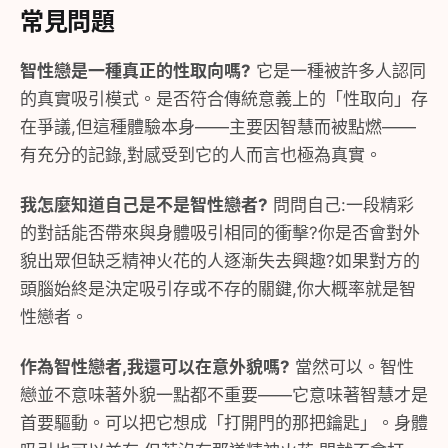
常見問題
智性戀是一種真正的性取向嗎?
它是一種被許多人認同
的真實吸引模式。是否符合傳統意義上的「性取向」存
在爭議,但這種體驗本身——主要因智慧而被點燃——
有充分的記錄,對感受到它的人而言也極為真實。
我怎麼知道自己是不是智性戀者?
問問自己:一段精彩
的對話能否帶來與身體吸引相同的衝擊?你是否會對外
貌出眾但缺乏精神火花的人逐漸失去興趣?如果對方的
頭腦始終是決定吸引存或不存的關鍵,你大概率就是智
性戀者。
作為智性戀者,我還可以在意外貌嗎?
當然可以。智性
戀並不意味著外貌一點都不重要——它意味著智慧才是
首要驅動。可以把它想成「打開門的那把鑰匙」。身體