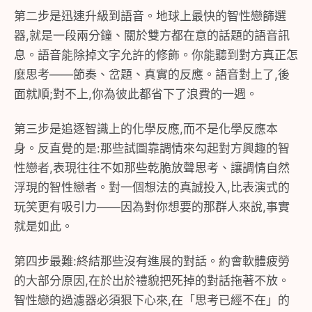
第二步是迅速升級到語音。地球上最快的智性戀篩選
器,就是一段兩分鐘、關於雙方都在意的話題的語音訊
息。語音能除掉文字允許的修飾。你能聽到對方真正怎
麼思考——節奏、岔題、真實的反應。語音對上了,後
面就順;對不上,你為彼此都省下了浪費的一週。
第三步是追逐智識上的化學反應,而不是化學反應本
身。反直覺的是:那些試圖靠調情來勾起對方興趣的智
性戀者,表現往往不如那些乾脆放聲思考、讓調情自然
浮現的智性戀者。對一個想法的真誠投入,比表演式的
玩笑更有吸引力——因為對你想要的那群人來說,事實
就是如此。
第四步最難:終結那些沒有進展的對話。約會軟體疲勞
的大部分原因,在於出於禮貌把死掉的對話拖著不放。
智性戀的過濾器必須狠下心來,在「思考已經不在」的