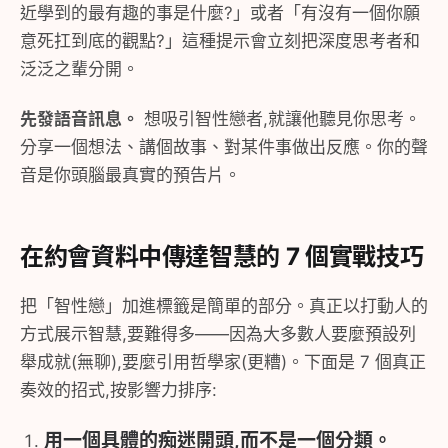
近學到的最有趣的事是什麼?」或者「有沒有一個你願
意死扛到底的觀點?」這種提示會立刻把深度思考者和
泛泛之輩分開。
先發語音訊息。
想吸引智性戀者,就讓他聽見你思考。
分享一個想法、講個故事、對某件事做出反應。你的聲
音是你頭腦最真實的預告片。
在約會資料中傳達智慧的 7 個實戰技巧
把「智性戀」加進標籤是簡單的部分。真正以打動人的
方式展示智慧,要難得多——因為大多數人要麼預設列
舉成就(無聊),要麼引用哲學家(更糟)。下面是 7 個真正
奏效的招式,按影響力排序:
用一個具體的痴迷開頭,而不是一個分類。