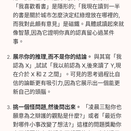
「我喜歡看書」是隱形的;「我現在讀到一半
的書是關於城市怎麼決定紅綠燈放在哪裡的,
而我對此頗有意見」是磁鐵。具體感讀起來就
像智慧,因為它證明你真的認真留心過某件
事。
展示你的推理,而不是你的結論。
與其寫「我
認為 X」,試試「我以前認為 X,後來讀了 Y,現
在介於 X 和 Z 之間」。可見的思考過程比自
信的論斷更有吸引力,因為它展示出一個能更
新自己的頭腦。
挑一個怪問題,然後問出來。
「凌晨三點你也
願意為之辯護的觀點是什麼?」或者「最近你
對哪件小事改變了想法?」這樣的問題獎勵你