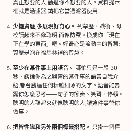
真正想要的人,勸退你不想要的人。資料提示
框就是過濾器,請把它當過濾器使用。
少擺資歷,多展現好奇心。
列學歷、職銜、母
校讀起來不像聰明,而像防禦。換成你「現在
正在學的東西」吧。好奇心是流動中的智慧;
資歷是泡在福馬林裡的智慧。
至少在某件事上用語音。
哪怕只是一段 30
秒、談論你為之興奮的某件事的語音自我介
紹,都會勝過任何精雕細琢的文字。語音能暴
露你怎麼思考——句子的節奏、笑聲、停頓。
聰明的人聽起來就像聰明的人,讓這件事替你
做事。
把智性戀和另外兩個標籤搭配。
只掛一個標