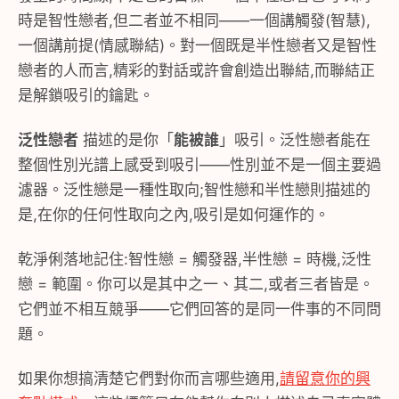
時是智性戀者,但二者並不相同——一個講觸發(智慧),
一個講前提(情感聯結)。對一個既是半性戀者又是智性
戀者的人而言,精彩的對話或許會創造出聯結,而聯結正
是解鎖吸引的鑰匙。
泛性戀者
描述的是你「
能被誰
」吸引。泛性戀者能在
整個性別光譜上感受到吸引——性別並不是一個主要過
濾器。泛性戀是一種性取向;智性戀和半性戀則描述的
是,在你的任何性取向之內,吸引是如何運作的。
乾淨俐落地記住:智性戀 = 觸發器,半性戀 = 時機,泛性
戀 = 範圍。你可以是其中之一、其二,或者三者皆是。
它們並不相互競爭——它們回答的是同一件事的不同問
題。
如果你想搞清楚它們對你而言哪些適用,
請留意你的興