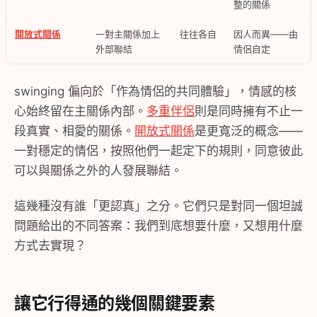
整的關係
開放式關係
一對主關係加上
往往各自
因人而異——由
外部聯結
情侶自定
swinging 偏向於「作為情侶的共同體驗」，情感的核
心始終留在主關係內部。
多重伴侶
則是同時擁有不止一
段真實、相愛的關係。
開放式關係
是更寬泛的概念——
一對穩定的情侶，按照他們一起定下的規則，同意彼此
可以與關係之外的人發展聯結。
這幾種沒有誰「更認真」之分。它們只是對同一個坦誠
問題給出的不同答案：我們到底想要什麼，又想用什麼
方式去實現？
讓它行得通的幾個關鍵要素