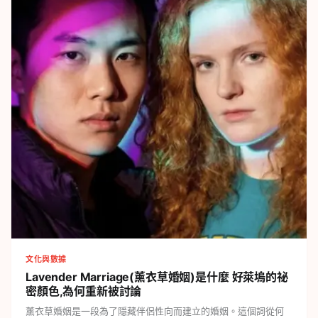
文化與數據
Lavender Marriage(薰衣草婚姻)是什麼
好萊塢的祕
密顏色,為何重新被討論
薰衣草婚姻是一段為了隱藏伴侶性向而建立的婚姻。這個詞從何