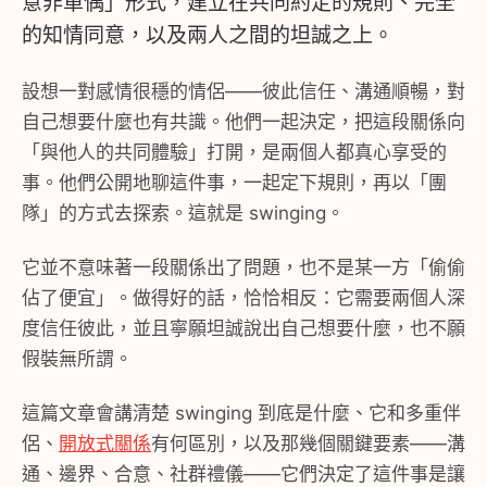
意非單偶」形式，建立在共同約定的規則、完全
的知情同意，以及兩人之間的坦誠之上。
設想一對感情很穩的情侶——彼此信任、溝通順暢，對
自己想要什麼也有共識。他們一起決定，把這段關係向
「與他人的共同體驗」打開，是兩個人都真心享受的
事。他們公開地聊這件事，一起定下規則，再以「團
隊」的方式去探索。這就是 swinging。
它並不意味著一段關係出了問題，也不是某一方「偷偷
佔了便宜」。做得好的話，恰恰相反：它需要兩個人深
度信任彼此，並且寧願坦誠說出自己想要什麼，也不願
假裝無所謂。
這篇文章會講清楚 swinging 到底是什麼、它和多重伴
侶、
開放式關係
有何區別，以及那幾個關鍵要素——溝
通、邊界、合意、社群禮儀——它們決定了這件事是讓