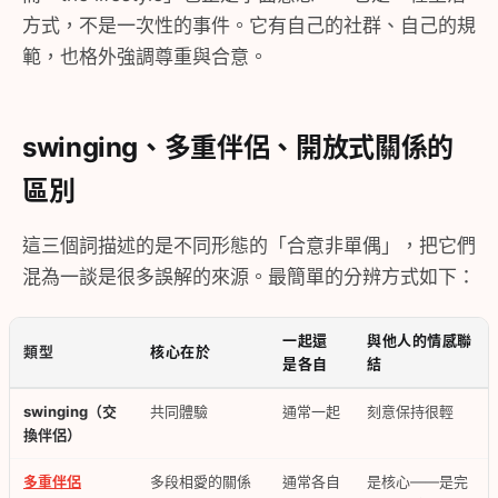
方式，不是一次性的事件。它有自己的社群、自己的規
範，也格外強調尊重與合意。
swinging、多重伴侶、開放式關係的
區別
這三個詞描述的是不同形態的「合意非單偶」，把它們
混為一談是很多誤解的來源。最簡單的分辨方式如下：
一起還
與他人的情感聯
類型
核心在於
是各自
結
swinging（交
共同體驗
通常一起
刻意保持很輕
換伴侶）
多重伴侶
多段相愛的關係
通常各自
是核心——是完