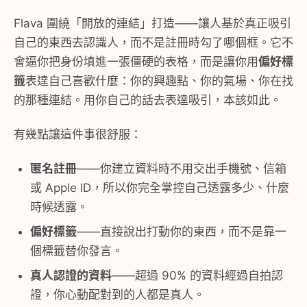
Flava 圍繞「開放的連結」打造——讓人基於真正吸引
自己的東西去認識人，而不是註冊時勾了哪個框。它不
會逼你把身份填進一張僵硬的表格，而是讓你用
偏好標
籤
表達自己喜歡什麼：你的興趣點、你的氣場、你在找
的那種連結。用你自己的話去表達吸引，本該如此。
有幾點讓這件事很舒服：
匿名註冊
——你建立資料時不用交出手機號、信箱
或 Apple ID，所以你完全掌控自己透露多少、什麼
時候透露。
偏好標籤
——直接說出打動你的東西，而不是靠一
個標籤替你發言。
真人認證的資料
——超過 90% 的資料經過自拍認
證，你心動配對到的人都是真人。