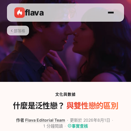
flava
部落格
文化與數據
什麼是泛性戀？
與雙性戀的區別
作者
Flava Editorial Team
更新於 2026年8月1日
1
分鐘閱讀
事實查核