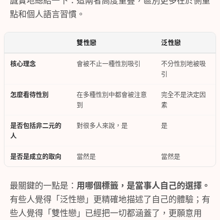
誠實地總結一下：這兩者高度重疊，區別更多在於側重
點和個人語言習慣。
雙性戀
泛性戀
核心理念
會被不止一種性別吸引
不分性別地被吸
引
怎麼看待性別
在多種性別中都會被注意
完全不是決定因
到
素
是否包括非二元的
對很多人來說，是
是
人
是否是成立的取向
當然是
當然是
最關鍵的一點是：
用哪個標籤，是當事人自己的選擇。
有些人覺得「泛性戀」更精確地描述了自己的體驗；有
些人覺得「雙性戀」已經把一切都涵蓋了，更願意用