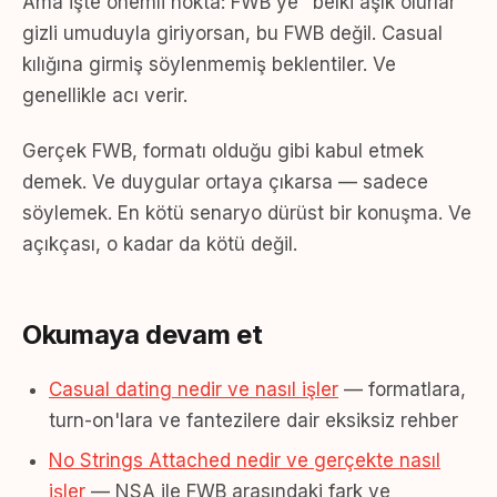
Ama işte önemli nokta: FWB'ye "belki aşık olurlar"
gizli umuduyla giriyorsan, bu FWB değil. Casual
kılığına girmiş söylenmemiş beklentiler. Ve
genellikle acı verir.
Gerçek FWB, formatı olduğu gibi kabul etmek
demek. Ve duygular ortaya çıkarsa — sadece
söylemek. En kötü senaryo dürüst bir konuşma. Ve
açıkçası, o kadar da kötü değil.
Okumaya devam et
Casual dating nedir ve nasıl işler
— formatlara,
turn-on'lara ve fantezilere dair eksiksiz rehber
No Strings Attached nedir ve gerçekte nasıl
işler
— NSA ile FWB arasındaki fark ve