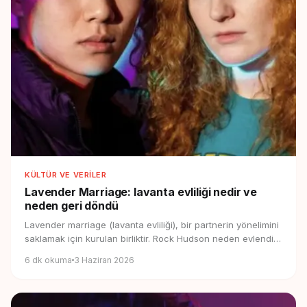
KÜLTÜR VE VERILER
Lavender Marriage:
lavanta evliliği nedir ve
neden geri döndü
Lavender marriage (lavanta evliliği), bir partnerin yönelimini
saklamak için kurulan birliktir. Rock Hudson neden evlendi
ve neden 2026'da geri döndü?
6
dk okuma
3 Haziran 2026