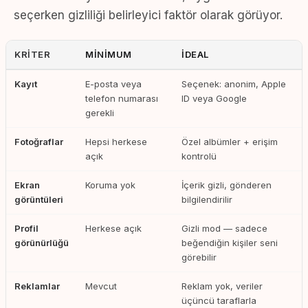
seçerken gizliliği belirleyici faktör olarak görüyor.
KRITER
MINIMUM
İDEAL
Kayıt
E-posta veya
Seçenek: anonim, Apple
telefon numarası
ID veya Google
gerekli
Fotoğraflar
Hepsi herkese
Özel albümler + erişim
açık
kontrolü
Ekran
Koruma yok
İçerik gizli, gönderen
görüntüleri
bilgilendirilir
Profil
Herkese açık
Gizli mod — sadece
görünürlüğü
beğendiğin kişiler seni
görebilir
Reklamlar
Mevcut
Reklam yok, veriler
üçüncü taraflarla