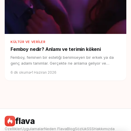
KÜLTÜR VE VERILER
Femboy nedir?
Anlamı ve terimin kökeni
Femboy, feminen bir estetiği benimseyen bir erkek ya da
genç adamı tanımlar. Gerçekte ne anlama geliyor ve
nereden geliyor?
6
dk okuma
1 Haziran 2026
flava
Özellikler
Uygulamalar
Neden Flava
Blog
Sözlük
SSS
Hakkımızda