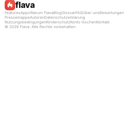
flava
Features
Apps
Warum Flava
Blog
Glossar
FAQ
Über uns
Bewertungen
Pressemappe
Autoren
Datenschutzerklärung
Nutzungsbedingungen
Kinderschutz
Konto löschen
Kontakt
© 2026 Flava. Alle Rechte vorbehalten.