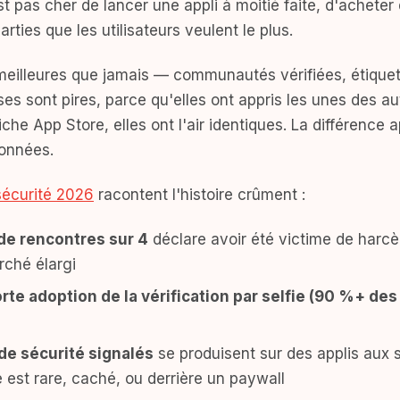
t pas cher de lancer une appli à moitié faite, d'acheter 
arties que les utilisateurs veulent le plus.
meilleures que jamais — communautés vérifiées, étiqueta
s sont pires, parce qu'elles ont appris les unes des au
fiche App Store, elles ont l'air identiques. La différence 
données.
sécurité 2026
racontent l'histoire crûment :
i de rencontres sur 4
déclare avoir été victime de harc
rché élargi
orte adoption de la vérification par selfie (90 %+ des 
de sécurité signalés
se produisent sur des applis aux s
 est rare, caché, ou derrière un paywall