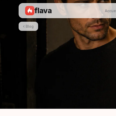
flava
Accue
Blog