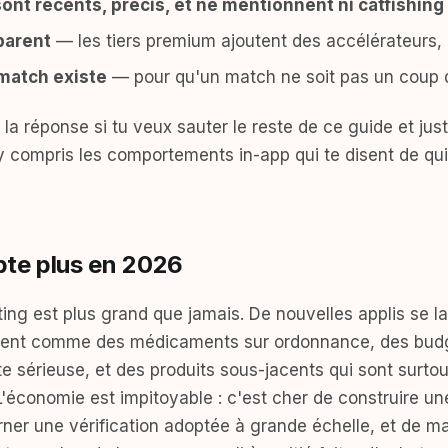
ont récents, précis, et ne mentionnent ni catfishing
parent
— les tiers premium ajoutent des accélérateurs, 
match existe
— pour qu'un match ne soit pas un coup 
st la réponse si tu veux sauter le reste de ce guide et jus
y compris les comportements in-app qui te disent de qui
te plus en 2026
ing est plus grand que jamais. De nouvelles applis se l
ent comme des médicaments sur ordonnance, des budg
te sérieuse, et des produits sous-jacents qui sont surt
L'économie est impitoyable : c'est cher de construire un
rner une vérification adoptée à grande échelle, et de mai