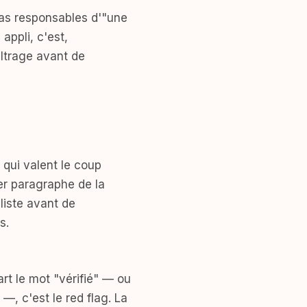
 pas responsables d'"une
appli, c'est,
filtrage avant de
s qui valent le coup
ier paragraphe de la
 liste avant de
s.
art le mot "vérifié" — ou
—, c'est le red flag. La