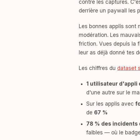
contre les captures. C'es
derrière un paywall les p
Les bonnes applis sont 
modération. Les mauvaise
friction. Vues depuis la 
leur as déjà donné tes 
Les chiffres du
dataset 
1 utilisateur d'appl
d'une autre sur le ma
Sur les applis avec
f
de
67 %
78 % des incidents 
faibles — où le badge