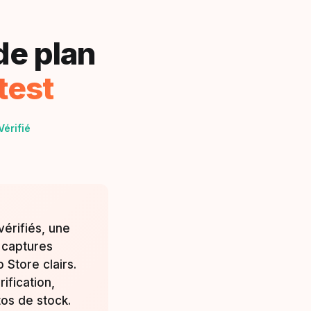
de plan
test
Vérifié
vérifiés, une
s captures
 Store clairs.
ification,
os de stock.