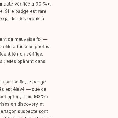
unauté vérifiée à 90 %+,
e. Si le badge est rare,
e garder des profils à
ement de mauvaise foi —
rofils à fausses photos
dentité non vérifiée.
s ; elles opèrent dans
n par selfie, le badge
fiés est élevé — que ce
n est opt-in, mais
90 %+
orisés en discovery et
 de façon suspecte sont