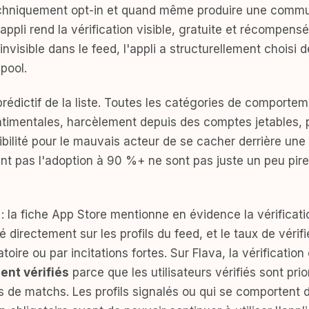
techniquement opt-in et quand même produire une comm
ppli rend la vérification visible, gratuite et récompensé
visible dans le feed, l'appli a structurellement choisi d
pool.
s prédictif de la liste. Toutes les catégories de comport
ntimentales, harcèlement depuis des comptes jetables, p
ilité pour le mauvais acteur de se cacher derrière une i
nt pas l'adoption à 90 %+ ne sont pas juste un peu pire
: la fiche App Store mentionne en évidence la vérificatio
hé directement sur les profils du feed, et le taux de véri
atoire ou par incitations fortes. Sur Flava, la vérificatio
sent vérifiés
parce que les utilisateurs vérifiés sont pri
s de matchs. Les profils signalés ou qui se comportent