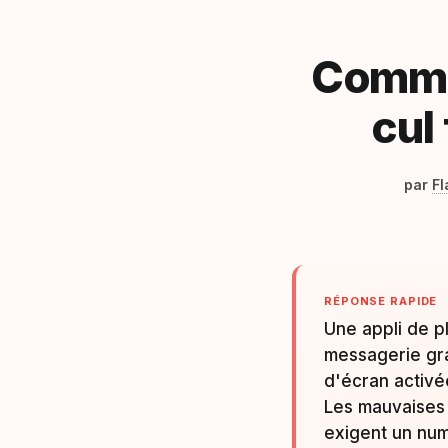
Commen
cul 
par
Fl
RÉPONSE RAPIDE
Une appli de p
messagerie grat
d'écran activé
Les mauvaises 
exigent un num