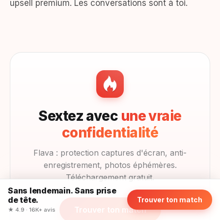
upsell premium. Les conversations sont à toi.
Sextez avec
une vraie
confidentialité
Flava : protection captures d'écran, anti-
enregistrement, photos éphémères.
Téléchargement gratuit.
Sans lendemain. Sans prise
de tête.
Trouver ton match
Trouver ton match
★ 4.9 · 16K+ avis